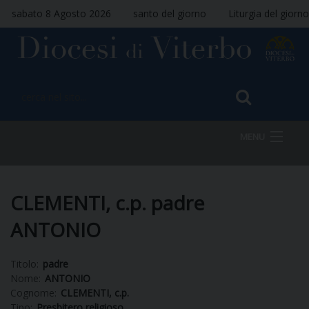
sabato 8 Agosto 2026
santo del giorno
Liturgia del giorno
MENU
HOME
CLEMENTI, c.p. padre
ANTONIO
VESCOVO
Titolo:
padre
Nome:
ANTONIO
Cognome:
CLEMENTI, c.p.
DIOCESI
Tipo:
Presbitero religioso