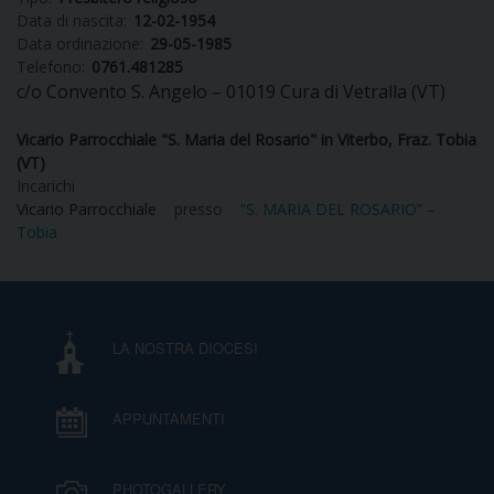
Data di nascita:
12-02-1954
Data ordinazione:
29-05-1985
Telefono:
0761.481285
c/o Convento S. Angelo – 01019 Cura di Vetralla (VT)
CURIA
Vicario Parrocchiale "S. Maria del Rosario" in Viterbo, Fraz. Tobia
(VT)
Incarichi
CLERO
Vicario Parrocchiale
presso
“S. MARIA DEL ROSARIO” –
Tobia
C
PARROCCHIE
C
LA NOSTRA DIOCESI
P
CONTATTI
C
APPUNTAMENTI
C
P
DOVE SIAMO
PHOTOGALLERY
E