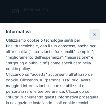
I
PHOTOGALLERY
P
E
PRIVACY
IL VESCOVO MONS. ORAZIO FRANCESCO
D
PIAZZA
Informativa
COOKIE POLICY
C
VIDEOGALLERY
Utilizziamo cookie o tecnologie simili per
P
finalità tecniche e, con il tuo consenso, anche per
P
altre finalità ("interazioni e funzionalità semplici",
R
ORARI S. MESSE
"miglioramento dell'esperienza", "misurazione" e
"targeting e pubblicità") come specificato nella
cookie policy.
D
MODULISTICA
Cliccando su "accetta" acconsenti all'utilizzo dei
cookie. Cliccando su "personalizza" puoi avere
F
PODCAST
maggiori informazioni sui cookie utilizzati e
personalizzare le tue preferenze. Cliccando su
P
"rifiuta" o chiudendo questa informativa proseguirai
la navigazione installando i soli cookie tecnici.
© 2026 Diocesi di Viterbo.
Preferenze Cookie