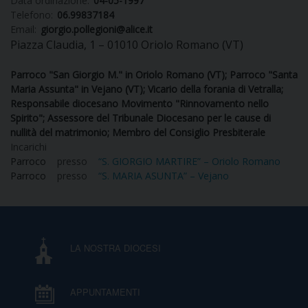
Data ordinazione:
04-05-1997
Telefono:
06.99837184
Email:
giorgio.pollegioni@alice.it
Piazza Claudia, 1 – 01010 Oriolo Romano (VT)
CURIA
Parroco "San Giorgio M." in Oriolo Romano (VT); Parroco "Santa
Maria Assunta" in Vejano (VT); Vicario della forania di Vetralla;
Responsabile diocesano Movimento "Rinnovamento nello
CLERO
Spirito"; Assessore del Tribunale Diocesano per le cause di
nullità del matrimonio; Membro del Consiglio Presbiterale
Incarichi
C
Parroco
presso
“S. GIORGIO MARTIRE” – Oriolo Romano
Parroco
presso
“S. MARIA ASUNTA” – Vejano
PARROCCHIE
C
P
CONTATTI
C
LA NOSTRA DIOCESI
C
P
APPUNTAMENTI
DOVE SIAMO
E