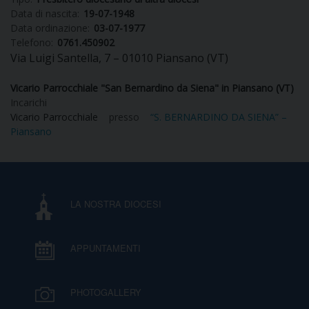
Data di nascita:
19-07-1948
DIOCESI
Data ordinazione:
03-07-1977
Telefono:
0761.450902
Via Luigi Santella, 7 – 01010 Piansano (VT)
CURIA
Vicario Parrocchiale "San Bernardino da Siena" in Piansano (VT)
Incarichi
Vicario Parrocchiale
presso
“S. BERNARDINO DA SIENA” –
Piansano
CLERO
C
LA NOSTRA DIOCESI
PARROCCHIE
C
APPUNTAMENTI
P
CONTATTI
C
PHOTOGALLERY
C
P