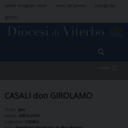
lunedì 10 Agosto 2026
santo del giorno
Liturgia del
giorno
MENU
HOME
CASALI don GIROLAMO
Titolo:
don
VESCOVO
Nome:
GIROLAMO
Cognome:
CASALI
Tipo:
Presbitero diocesano di altra diocesi