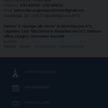
Data ordinazione:
17-05-1970
Telefono:
0761.826505 - 0761.826332
Email:
parrocchia.sangiuseppe.lemosse@gmail.com
Via Mosse, 32 – 01027 Montefiascone (VT)
CURIA
Parroco "S. Giuseppe alle Mosse" in Montefiascone (VT);
Cappelano Casa "Villa Serena"in Montefiascone (VT); Direttore
Ufficio Liturgico; Cerimoniere Vescovile
CLERO
Incarichi
Parroco
presso
“S. GIUSEPPE” – Montefiascone
C
PARROCCHIE
C
LA NOSTRA DIOCESI
P
CONTATTI
C
APPUNTAMENTI
C
P
PHOTOGALLERY
DOVE SIAMO
E