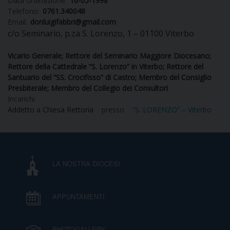
Data ordinazione:
16-05-1998
Telefono:
0761.340048
Email:
donluigifabbri@gmail.com
c/o Seminario, p.za S. Lorenzo, 1 – 01100 Viterbo
CURIA
Vicario Generale; Rettore del Seminario Maggiore Diocesano;
Rettore della Cattedrale “S. Lorenzo” in Viterbo; Rettore del
Santuario del “SS. Crocifisso” di Castro; Membro del Consiglio
CLERO
Presbiterale; Membro del Collegio dei Consultori
Incarichi
Addetto a Chiesa Rettoria
presso
“S. LORENZO” – Viterbo
C
PARROCCHIE
C
LA NOSTRA DIOCESI
P
CONTATTI
C
APPUNTAMENTI
C
P
DOVE SIAMO
PHOTOGALLERY
E