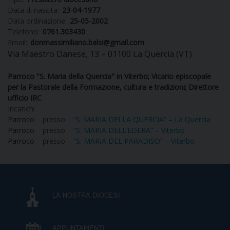
Data di nascita:
23-04-1977
DIOCESI
Data ordinazione:
25-05-2002
Telefono:
0761.303430
Email:
donmassimiliano.balsi@gmail.com
Via Maestro Danese, 13 – 01100 La Quercia (VT)
CURIA
Parroco "S. Maria della Quercia" in Viterbo; Vicario episcopale
per la Pastorale della Formazione, cultura e tradizioni; Direttore
ufficio IRC
CLERO
Incarichi
Parroco
presso
“S. MARIA DELLA QUERCIA” – La Quercia
Parroco
presso
“S. MARIA DELL’EDERA” – Viterbo
C
Parroco
presso
“S. MARIA DEL PARADISO” – Viterbo
PARROCCHIE
C
P
LA NOSTRA DIOCESI
CONTATTI
C
C
P
APPUNTAMENTI