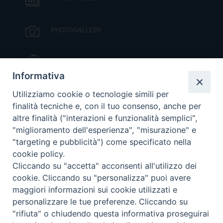
DOVE SIAMO
E
I
PHOTOGALLERY
P
E
PRIVACY
IL VESCOVO MONS. ORAZIO FRANCESCO
PIAZZA
Informativa
D
VIDEOGALLERY
Utilizziamo cookie o tecnologie simili per
COOKIE POLICY
C
finalità tecniche e, con il tuo consenso, anche per
P
altre finalità ("interazioni e funzionalità semplici",
P
ORARI S. MESSE
"miglioramento dell'esperienza", "misurazione" e
R
"targeting e pubblicità") come specificato nella
cookie policy.
MODULISTICA
D
Cliccando su "accetta" acconsenti all'utilizzo dei
cookie. Cliccando su "personalizza" puoi avere
PODCAST
maggiori informazioni sui cookie utilizzati e
F
personalizzare le tue preferenze. Cliccando su
"rifiuta" o chiudendo questa informativa proseguirai
P