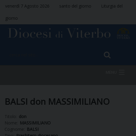
venerdì 7 Agosto 2026
santo del giorno
Liturgia del
giorno
MENU
HOME
BALSI don MASSIMILIANO
Titolo:
don
VESCOVO
Nome:
MASSIMILIANO
Cognome:
BALSI
Tipo:
Presbitero diocesano