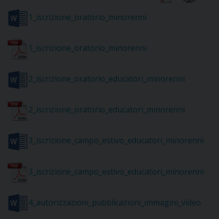
1_iscrizione_oratorio_minorenni
CURIA
1_iscrizione_oratorio_minorenni
2_iscrizione_oratorio_educatori_minorenni
CLERO
C
2_iscrizione_oratorio_educatori_minorenni
PARROCCHIE
3_iscrizione_campo_estivo_educatori_minorenni
C
P
CONTATTI
3_iscrizione_campo_estivo_educatori_minorenni
C
C
P
4_autorizzazioni_pubblicazioni_immagini_video
DOVE SIAMO
E