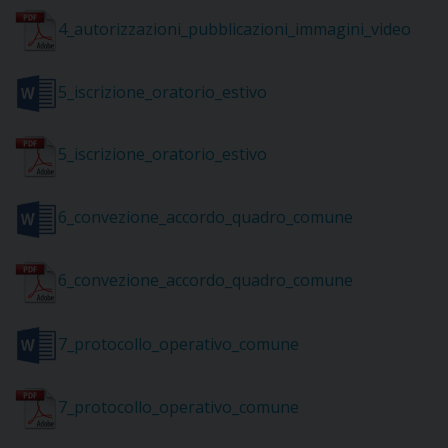
I
4_autorizzazioni_pubblicazioni_immagini_video
P
E
PRIVACY
5_iscrizione_oratorio_estivo
D
5_iscrizione_oratorio_estivo
COOKIE POLICY
C
P
P
6_convezione_accordo_quadro_comune
R
6_convezione_accordo_quadro_comune
D
7_protocollo_operativo_comune
F
P
7_protocollo_operativo_comune