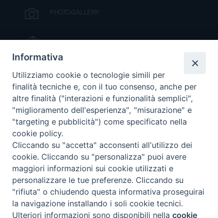
PHOTOGALLERY
DOVE SIAMO
E
I
IL VESCOVO MONS. ORAZIO FRANCESCO
P
E
PIAZZA
PRIVACY
Informativa
VIDEOGALLERY
D
Utilizziamo cookie o tecnologie simili per
finalità tecniche e, con il tuo consenso, anche per
COOKIE POLICY
C
altre finalità ("interazioni e funzionalità semplici",
ORARI S. MESSE
P
"miglioramento dell'esperienza", "misurazione" e
P
"targeting e pubblicità") come specificato nella
R
cookie policy.
MODULISTICA
Cliccando su "accetta" acconsenti all'utilizzo dei
cookie. Cliccando su "personalizza" puoi avere
D
PODCAST
maggiori informazioni sui cookie utilizzati e
personalizzare le tue preferenze. Cliccando su
"rifiuta" o chiudendo questa informativa proseguirai
F
la navigazione installando i soli cookie tecnici.
© 2026 Diocesi di Viterbo.
Preferenze Cookie
Ulteriori informazioni sono disponibili nella
cookie
P