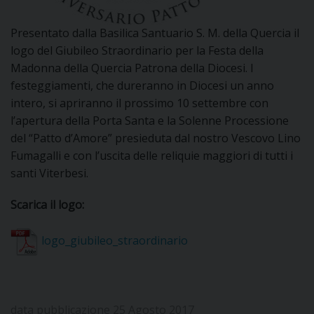
DOVE SIAMO
E
Presentato dalla Basilica Santuario S. M. della Quercia il
I
logo del Giubileo Straordinario per la Festa della
Madonna della Quercia Patrona della Diocesi. I
P
E
PRIVACY
festeggiamenti, che dureranno in Diocesi un anno
intero, si apriranno il prossimo 10 settembre con
D
l’apertura della Porta Santa e la Solenne Processione
del “Patto d’Amore” presieduta dal nostro Vescovo Lino
COOKIE POLICY
C
P
Fumagalli e con l’uscita delle reliquie maggiori di tutti i
santi Viterbesi.
P
R
Scarica il logo:
D
logo_giubileo_straordinario
F
data pubblicazione 25 Agosto 2017
P