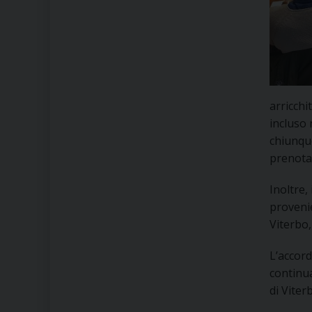
arricchi
incluso 
chiunque
prenota
Inoltre,
provenie
Viterbo,
L’accord
continua
di Viter