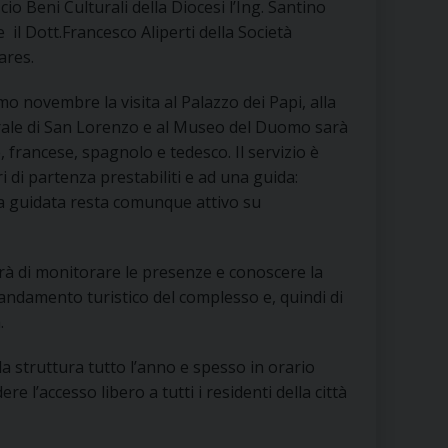
icio Beni Culturali della Diocesi l’Ing. Santino
RE
e il Dott.Francesco Aliperti della Società
ares.
mo novembre la visita al Palazzo dei Papi, alla
TORALE DELLA CULTURA
rale di San Lorenzo e al Museo del Duomo sarà
e, francese, spagnolo e tedesco. Il servizio è
CATTOLICA NELLE SCUOLE (IRC)
ri di partenza prestabiliti e ad una guida:
sita guidata resta comunque attivo su
DELLA SALUTE
PO LIBERO
tterà di monitorare le presenze e conoscere la
l’andamento turistico del complesso e, quindi di
 E PELLEGRINAGGI
.
a struttura tutto l’anno e spesso in orario
 l’accesso libero a tutti i residenti della città
I MINORI E CENTRO DI ASCOLTO DIOCESANO PER LA TUTELA DEI MINORI