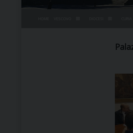
HOME
VESCOVO
DIOCESI
CURIA
BIOGRAFIA
STEMMA
OMELIE
AGENDA D
VESCOVADO
VESCOVI E
Pala