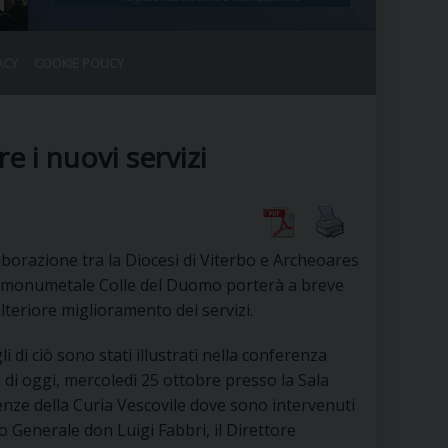
ACY
COOKIE POLICY
RALE
DEL CLERO
CO
e i nuovi servizi
SANO)
RATIVO
IA
aborazione tra la Diocesi di Viterbo e Archeoares
o monumetale Colle del Duomo porterà a breve
lteriore miglioramento dei servizi.
A LE CHIESE
li di ciò sono stati illustrati nella conferenza
RELIGIOSO
SANO
di oggi, mercoledì 25 ottobre presso la Sala
nze della Curia Vescovile dove sono intervenuti
rio Generale don Luigi Fabbri, il Direttore