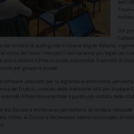
dell’Uff
UFFICIO PER LA PASTORALE FAMILIARE
GIORNALINO MINISTRANTI
INDICAZIONI E DOCUMENTI PASTORALE FAMILIA
Tosini 
Archeo
UFFICIO PER LA PASTORALE GIOVANILE
Dal pri
UFFICIO PER L’EDUCAZIONE E LA SCUOLA – PAS
Catted
ta dal servizio di audioguida in cinque lingue: italiano, ingles
UFFICIO PER L’INSEGNAMENTO DELLA RELIGIONE 
nel costo del ticket. I visitatori non saranno più legati ad ora
 potrà visitare il Polo in totale autonomia. Il servizio di vi
UFFICIO PER LA PASTORALE DELLA SALUTE
INDICAZIONI E DOCUMENTI UFFICIO PASTORALE 
zione per gruppi e scuole.
UFFICIO PER LA PASTORALE DELLO SPORT E TEM
 il software utilizzato per la biglietteria elettronica, perme
nza dei fruitori, creando delle statistiche utili per studiare 
UFFICIO PER LA PASTORALE DEL TURISMO, FESTE
 essendo il Polo monumentale il punto più visitato della città
UFFICIO PASTORALE CARCERARIA
o tra Diocesi e Archeoares permetterà di rendere visitabile l
to. Infine, la Diocesi e Archeoares hanno concordato di rendere
UFFICIO SERVIZIO DIOCESANO PER LA TUTELA DE
bo.