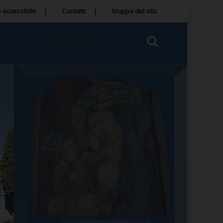
 accessibile
Contatti
Mappa del sito
Tegola Madonna della Quercia
Santa Rosa da Viterbo