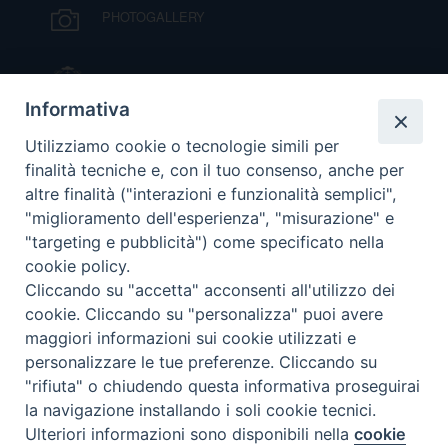
PHOTOGALLERY
IL VESCOVO MONS. ORAZIO FRANCESCO
PIAZZA
Informativa
VIDEOGALLERY
Utilizziamo cookie o tecnologie simili per
finalità tecniche e, con il tuo consenso, anche per
altre finalità ("interazioni e funzionalità semplici",
ORARI S. MESSE
"miglioramento dell'esperienza", "misurazione" e
"targeting e pubblicità") come specificato nella
cookie policy.
MODULISTICA
Cliccando su "accetta" acconsenti all'utilizzo dei
cookie. Cliccando su "personalizza" puoi avere
PODCAST
maggiori informazioni sui cookie utilizzati e
personalizzare le tue preferenze. Cliccando su
"rifiuta" o chiudendo questa informativa proseguirai
la navigazione installando i soli cookie tecnici.
© 2026 Diocesi di Viterbo.
Preferenze Cookie
Ulteriori informazioni sono disponibili nella
cookie