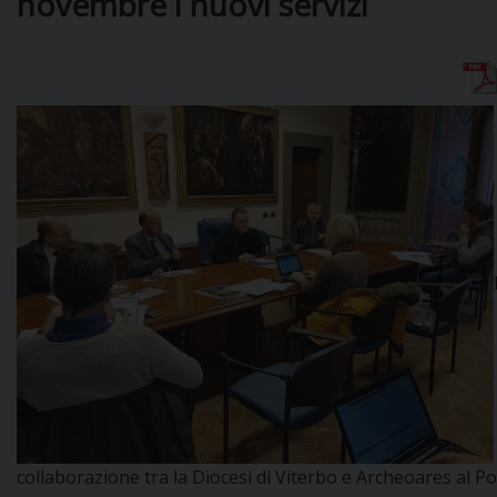
novembre i nuovi servizi
DIOCESI
CURIA
CLERO
C
PARROCCHIE
C
P
CONTATTI
C
collaborazione tra la Diocesi di Viterbo e Archeoares al Po
C
P