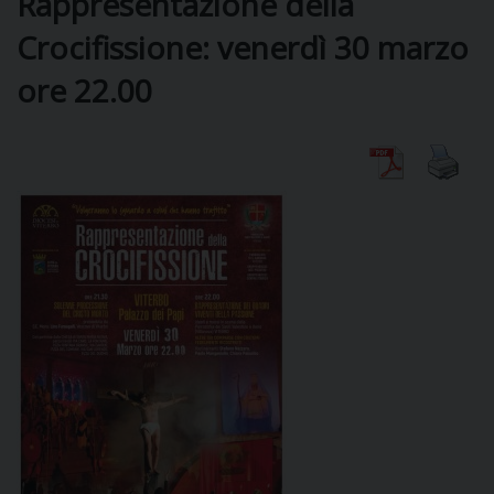
Rappresentazione della
Crocifissione: venerdì 30 marzo
DIOCESI
ore 22.00
CURIA
CLERO
C
PARROCCHIE
C
P
CONTATTI
C
C
P