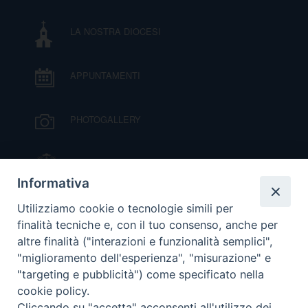
LA NOSTRA DIOCESI
APPUNTAMENTI
PHOTOGALLERY
IL VESCOVO MONS. ORAZIO FRANCESCO
PIAZZA
Informativa
VIDEOGALLERY
Utilizziamo cookie o tecnologie simili per
finalità tecniche e, con il tuo consenso, anche per
altre finalità ("interazioni e funzionalità semplici",
ORARI S. MESSE
"miglioramento dell'esperienza", "misurazione" e
"targeting e pubblicità") come specificato nella
cookie policy.
MODULISTICA
Cliccando su "accetta" acconsenti all'utilizzo dei