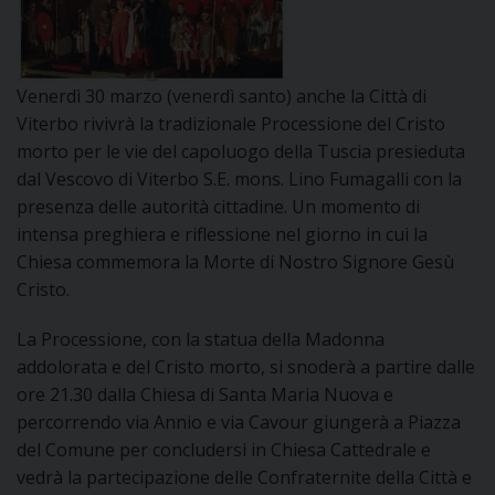
DOVE SIAMO
E
I
Venerdì 30 marzo (venerdì santo) anche la Città di
P
E
Viterbo rivivrà la tradizionale Processione del Cristo
PRIVACY
morto per le vie del capoluogo della Tuscia presieduta
D
dal Vescovo di Viterbo S.E. mons. Lino Fumagalli con la
presenza delle autorità cittadine. Un momento di
COOKIE POLICY
C
intensa preghiera e riflessione nel giorno in cui la
P
Chiesa commemora la Morte di Nostro Signore Gesù
P
Cristo.
R
La Processione, con la statua della Madonna
addolorata e del Cristo morto, si snoderà a partire dalle
D
ore 21.30 dalla Chiesa di Santa Maria Nuova e
percorrendo via Annio e via Cavour giungerà a Piazza
F
del Comune per concludersi in Chiesa Cattedrale e
vedrà la partecipazione delle Confraternite della Città e
P