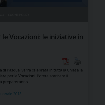
ACY
COOKIE POLICY
RALE
DEL CLERO
CO
e Vocazioni: le iniziative in
SANO)
RATIVO
IA
di Pasqua, verrà celebrata in tutta la Chiesa la
A LE CHIESE
era per le Vocazioni
. Potete scaricare il
la prepareranno.
RELIGIOSO
SANO
zionale 2018