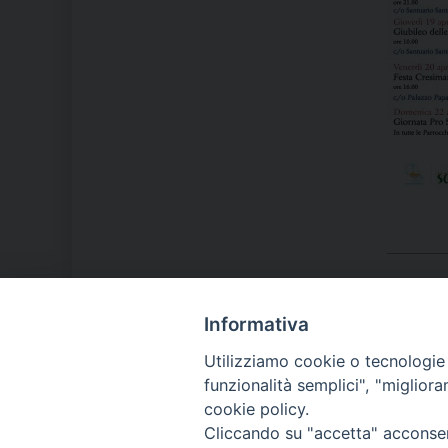
Informativa
LA NOSTRA DIOCESI
Utilizziamo cookie o tecnologie s
funzionalità semplici", "miglior
cookie policy.
IL VESCOVO MONS. ORAZIO
Cliccando su "accetta" acconsent
FRANCESCO PIAZZA