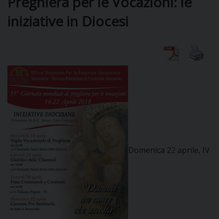
Preghiera per le Vocazioni: le
iniziative in Diocesi
DIOCESI
CURIA
CLERO
C
PARROCCHIE
Domenica 22 aprile, IV
C
P
CONTATTI
C
C
P