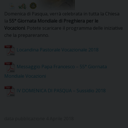
DOVE SIAMO
E
Domenica di Pasqua, verrà celebrata in tutta la Chiesa
I
la
55° Giornata Mondiale di Preghiera per le
Vocazioni
. Potete scaricare il programma delle iniziative
P
E
PRIVACY
che la prepareranno.
D
Locandina Pastorale Vocazionale 2018
COOKIE POLICY
C
P
Messaggio Papa Francesco – 55° Giornata
P
Mondiale Vocazioni
R
IV DOMENICA DI PASQUA – Sussidio 2018
D
F
data pubblicazione 4 Aprile 2018
P