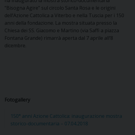
ha inaugurato la mostra storico-documentaria
“Bisogna Agire” sul circolo Santa Rosa e le origini
DOVE SIAMO
E
dell’Azione Cattolica a Viterbo e nella Tuscia per i 150
I
anni della fondazione. La mostra situata presso la
Chiesa dei SS. Giacomo e Martino (via Saffi a piazza
P
E
PRIVACY
Fontana Grande) rimarrà aperta dal 7 aprile all’8
dicembre.
D
COOKIE POLICY
C
P
P
R
Fotogallery
D
150° anni Azione Cattolica: inaugurazione mostra
F
storico-documentaria – 07.04.2018
P