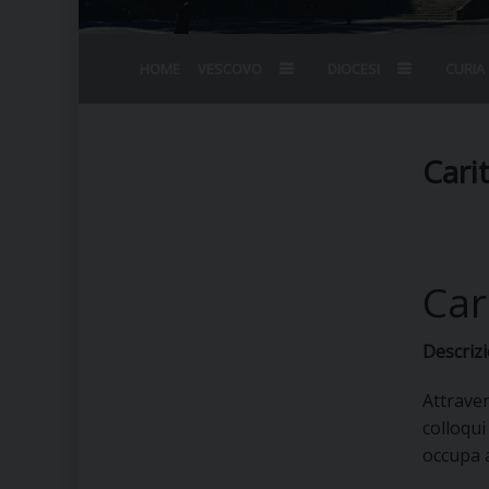
HOME
VESCOVO
DIOCESI
CURIA
BIOGRAFIA
STEMMA
OMELIE
AGENDA D
VESCOVADO
VESCOVI E
Cari
Car
Descrizi
Attraver
colloqui
occupa a