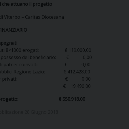
 che attuano il progetto
UFFICIO PER LA PASTORALE FAMILIARE
GIORNALINO MINISTRANTI
INDICAZIONI E DOCUMENTI PASTORALE FAMILIA
di Viterbo – Caritas Diocesana
UFFICIO PER LA PASTORALE GIOVANILE
FINANZIARIO
UFFICIO PER L’EDUCAZIONE E LA SCUOLA – PAS
mpegnati
UFFICIO PER L’INSEGNAMENTO DELLA RELIGIONE 
buti 8×1000 erogati: € 119.000,00
in possesso del beneficiario: € 0,00
UFFICIO PER LA PASTORALE DELLA SALUTE
INDICAZIONI E DOCUMENTI UFFICIO PASTORALE 
uali patner coinvolti: € 0,00
pubblici Regione Lazio: € 412.428,00
UFFICIO PER LA PASTORALE DELLO SPORT E TEM
nsor privati: € 0,00
tro: € 19.490,00
UFFICIO PER LA PASTORALE DEL TURISMO, FESTE
progetto
:
€ 550.918,00
UFFICIO PASTORALE CARCERARIA
bblicazione 28 Giugno 2018
UFFICIO SERVIZIO DIOCESANO PER LA TUTELA DE