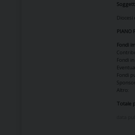
Soggetti
Diocesi 
PIANO 
Fondi i
Contri
Fondi 
Event
Fondi 
Spo
Al
Totale 
data pu