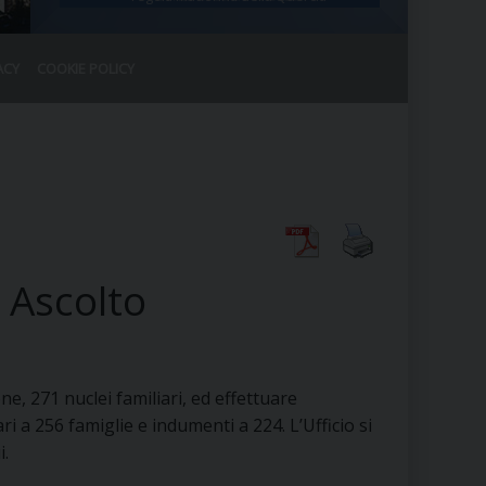
ACY
COOKIE POLICY
RALE
DEL CLERO
CO
SANO)
RATIVO
IA
 Ascolto
A LE CHIESE
RELIGIOSO
SANO
ne, 271 nuclei familiari, ed effettuare
ari a 256 famiglie e indumenti a 224. L’Ufficio si
i.