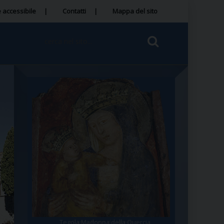
 accessibile
Contatti
Mappa del sito
Tegola Madonna della Quercia
Santa Rosa da Viterbo