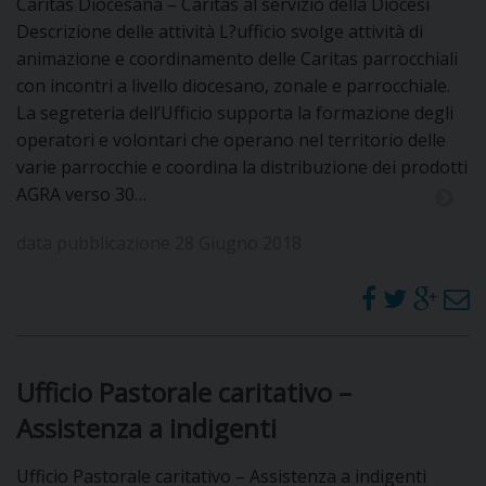
Caritas Diocesana – Caritas al servizio della Diocesi
DOVE SIAMO
Descrizione delle attività L?ufficio svolge attività di
E
animazione e coordinamento delle Caritas parrocchiali
I
con incontri a livello diocesano, zonale e parrocchiale.
La segreteria dell’Ufficio supporta la formazione degli
P
E
PRIVACY
operatori e volontari che operano nel territorio delle
varie parrocchie e coordina la distribuzione dei prodotti
D
AGRA verso 30…
COOKIE POLICY
C
P
data pubblicazione 28 Giugno 2018
P
R
D
Ufficio Pastorale caritativo –
Assistenza a indigenti
F
Ufficio Pastorale caritativo – Assistenza a indigenti
P