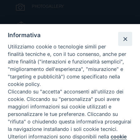
PHOTOGALLERY
IL VESCOVO MONS. ORAZIO FRANCESCO
PIAZZA
Informativa
VIDEOGALLERY
Utilizziamo cookie o tecnologie simili per
finalità tecniche e, con il tuo consenso, anche per
altre finalità ("interazioni e funzionalità semplici",
ORARI S. MESSE
"miglioramento dell'esperienza", "misurazione" e
"targeting e pubblicità") come specificato nella
cookie policy.
MODULISTICA
Cliccando su "accetta" acconsenti all'utilizzo dei
cookie. Cliccando su "personalizza" puoi avere
PODCAST
maggiori informazioni sui cookie utilizzati e
personalizzare le tue preferenze. Cliccando su
"rifiuta" o chiudendo questa informativa proseguirai
la navigazione installando i soli cookie tecnici.
© 2026 Diocesi di Viterbo.
Preferenze Cookie
Ulteriori informazioni sono disponibili nella
cookie