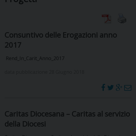
DIOCESI
Consuntivo delle Erogazioni anno
CURIA
2017
Rend_In_Carit_Anno_2017
CLERO
data pubblicazione 28 Giugno 2018
C
PARROCCHIE
C
Caritas Diocesana – Caritas al servizio
P
CONTATTI
C
della Diocesi
C
P