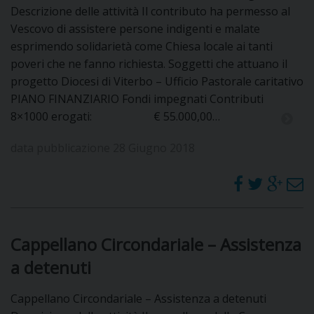
Descrizione delle attività Il contributo ha permesso al
Vescovo di assistere persone indigenti e malate
D
esprimendo solidarietà come Chiesa locale ai tanti
poveri che ne fanno richiesta. Soggetti che attuano il
C
progetto Diocesi di Viterbo – Ufficio Pastorale caritativo
PIANO FINANZIARIO Fondi impegnati Contributi
8×1000 erogati: € 55.000,00…
data pubblicazione 28 Giugno 2018
Cappellano Circondariale – Assistenza
a detenuti
Cappellano Circondariale – Assistenza a detenuti