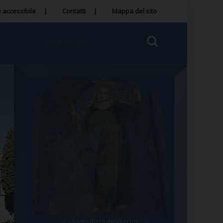
 accessibile
Contatti
Mappa del sito
Tegola Madonna della Quercia
Santa Rosa da Viterbo