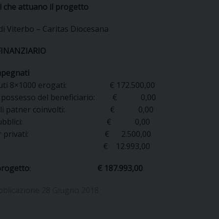
 che attuano il progetto
UFFICIO PER LA PASTORALE FAMILIARE
GIORNALINO MINISTRANTI
INDICAZIONI E DOCUMENTI PASTORALE FAMILIA
di Viterbo – Caritas Diocesana
UFFICIO PER LA PASTORALE GIOVANILE
FINANZIARIO
UFFICIO PER L’EDUCAZIONE E LA SCUOLA – PAS
mpegnati
UFFICIO PER L’INSEGNAMENTO DELLA RELIGIONE 
buti 8×1000 erogati: € 172.500,00
in possesso del beneficiario: € 0,00
UFFICIO PER LA PASTORALE DELLA SALUTE
INDICAZIONI E DOCUMENTI UFFICIO PASTORALE 
uali patner coinvolti: € 0,00
di pubblici: € 0,00
UFFICIO PER LA PASTORALE DELLO SPORT E TEM
sor privati: € 2.500,00
tro: € 12.993,00
UFFICIO PER LA PASTORALE DEL TURISMO, FESTE
progetto
:
€ 187.993,00
UFFICIO PASTORALE CARCERARIA
bblicazione 28 Giugno 2018
UFFICIO SERVIZIO DIOCESANO PER LA TUTELA DE