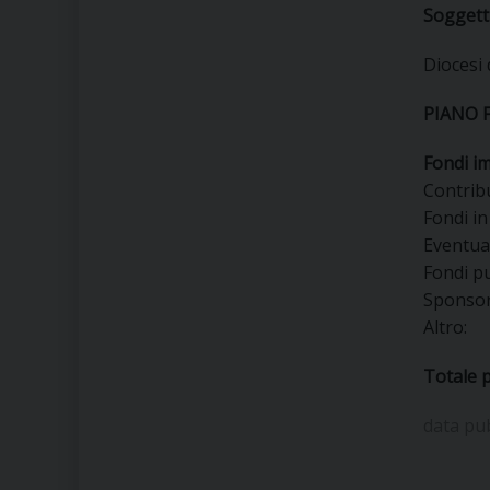
Soggetti
Diocesi 
PIANO 
Fondi i
Contri
Fondi 
Event
Fon
Spon
Al
Totale 
data pu