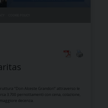
ACY
COOKIE POLICY
RALE
DEL CLERO
CO
SANO)
RATIVO
IA
ritas
A LE CHIESE
RELIGIOSO
SANO
struttura “Don Alceste Grandori” attraverso le
circa 3.700 pernottamenti con cena, colazione,
o maggiore decenza.