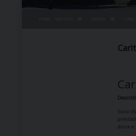
HOME
VESCOVO
DIOCESI
CURIA
BIOGRAFIA
STEMMA
OMELIE
AGENDA D
VESCOVADO
VESCOVI E
Cari
Car
Descrizi
Sono sta
prestazi
docce e 