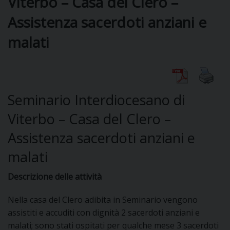
Viterbo – Casa del Clero –
Assistenza sacerdoti anziani e
DIOCESI
malati
CURIA
Seminario Interdiocesano di
CLERO
Viterbo – Casa del Clero –
Assistenza sacerdoti anziani e
C
malati
PARROCCHIE
C
Descrizione delle attività
P
CONTATTI
Nella casa del Clero adibita in Seminario vengono
C
assistiti e accuditi con dignità 2 sacerdoti anziani e
malati; sono stati ospitati per qualche mese 3 sacerdoti
C
P