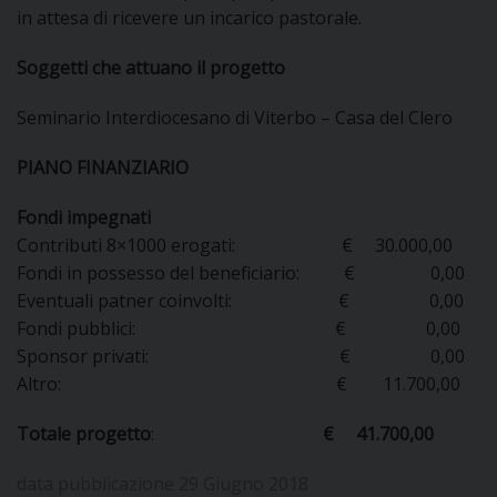
in attesa di ricevere un incarico pastorale.
DOVE SIAMO
E
I
Soggetti che attuano il progetto
Seminario Interdiocesano di Viterbo – Casa del Clero
P
E
PRIVACY
PIANO FINANZIARIO
D
Fondi impegnati
COOKIE POLICY
C
P
Contributi 8×1000 erogati: € 30.000,00
Fondi in possesso del beneficiario: € 0,00
P
R
Eventuali patner coinvolti: € 0,00
Fondi pubblici: € 0,00
Sponsor privati: € 0,00
D
Altro: € 11.700,00
Totale progetto
:
€ 41.700,00
F
data pubblicazione 29 Giugno 2018
P