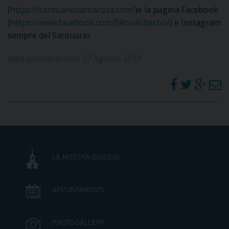
(
https://santuariosantarosa.com/
)e la pagina Facebook
I
(
https://www.facebook.com/SRosaViterbo/
) e Instagram
P
E
sempre del Santuario.
PRIVACY
data pubblicazione 27 Agosto 2018
D
COOKIE POLICY
C
P
P
R
D
LA NOSTRA DIOCESI
F
APPUNTAMENTI
P
PHOTOGALLERY