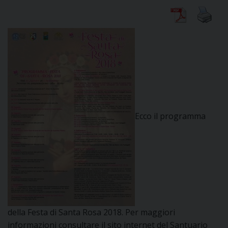
CURIA
CLERO
C
Ecco il programma
PARROCCHIE
C
P
CONTATTI
C
C
P
della Festa di Santa Rosa 2018. Per maggiori
DOVE SIAMO
informazioni consultare il sito internet del Santuario
E