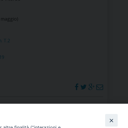
RE
a maggio)
TORALE DELLA CULTURA
. T.2
CATTOLICA NELLE SCUOLE (IRC)
19
DELLA SALUTE
PO LIBERO
 E PELLEGRINAGGI
I MINORI E CENTRO DI ASCOLTO DIOCESANO PER LA TUTELA DEI MINORI
PHOTOGALLERY
altre finalità ("interazioni e