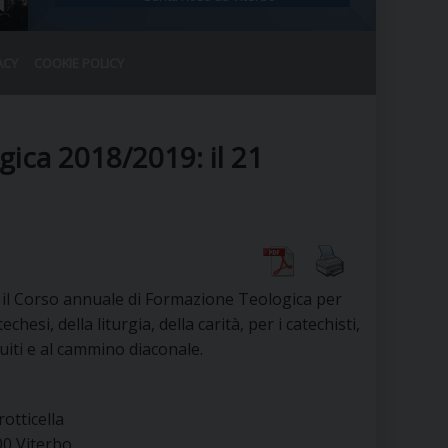
ACY
COOKIE POLICY
RALE
DEL CLERO
CO
ica 2018/2019: il 21
SANO)
RATIVO
IA
 il Corso annuale di Formazione Teologica per
A LE CHIESE
echesi, della liturgia, della carità, per i catechisti,
ituiti e al cammino diaconale.
RELIGIOSO
SANO
otticella
100 Viterbo