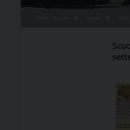
HOME
VESCOVO
DIOCESI
CURIA
BIOGRAFIA
STEMMA
OMELIE
AGENDA D
VESCOVADO
VESCOVI E
Scuo
sett