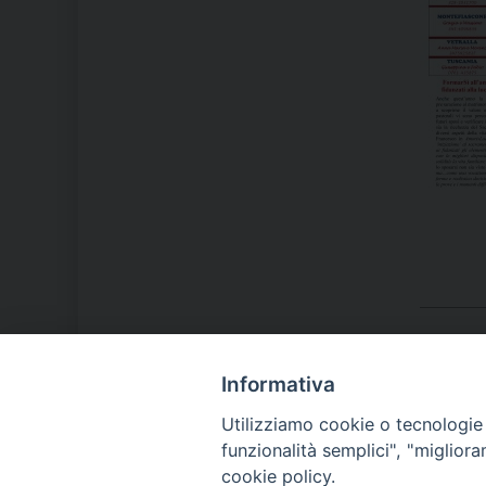
Informativa
LA NOSTRA DIOCESI
Utilizziamo cookie o tecnologie s
funzionalità semplici", "miglior
cookie policy.