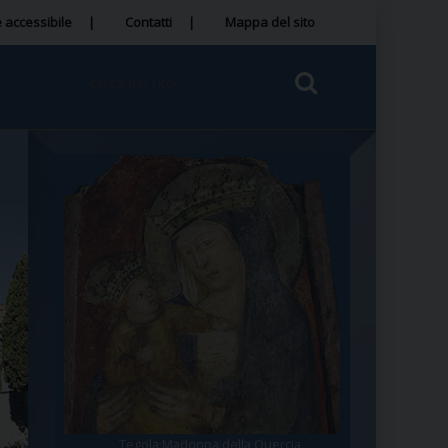
 accessibile
Contatti
Mappa del sito
Tegola Madonna della Quercia
Santa Rosa da Viterbo