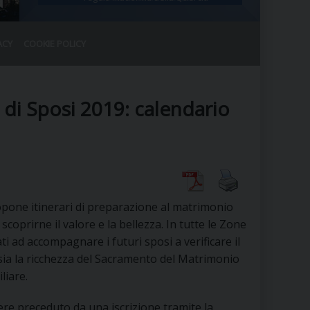
ACY
COOKIE POLICY
RALE
DEL CLERO
CO
e di Sposi 2019: calendario
SANO)
RATIVO
IA
pone itinerari di preparazione al matrimonio
A LE CHIESE
scoprirne il valore e la bellezza. In tutte le Zone
ti ad accompagnare i futuri sposi a verificare il
RELIGIOSO
SANO
a la ricchezza del Sacramento del Matrimonio
liare.
sere preceduto da una iscrizione tramite la