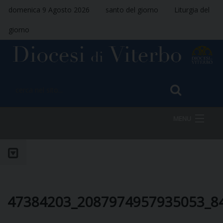
domenica 9 Agosto 2026
santo del giorno
Liturgia del
giorno
MENU
HOME
VESCOVO
47384203_2087974957935053_8