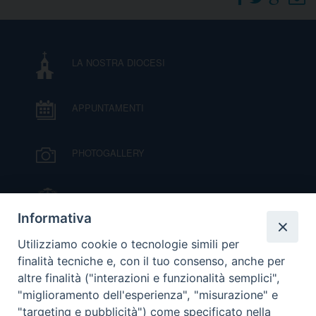
DOVE SIAMO
E
I
LA NOSTRA DIOCESI
P
E
PRIVACY
APPUNTAMENTI
D
COOKIE POLICY
C
PHOTOGALLERY
P
P
R
IL VESCOVO MONS. ORAZIO FRANCESCO
PIAZZA
Informativa
D
VIDEOGALLERY
Utilizziamo cookie o tecnologie simili per
finalità tecniche e, con il tuo consenso, anche per
altre finalità ("interazioni e funzionalità semplici",
F
ORARI S. MESSE
"miglioramento dell'esperienza", "misurazione" e
"targeting e pubblicità") come specificato nella
P