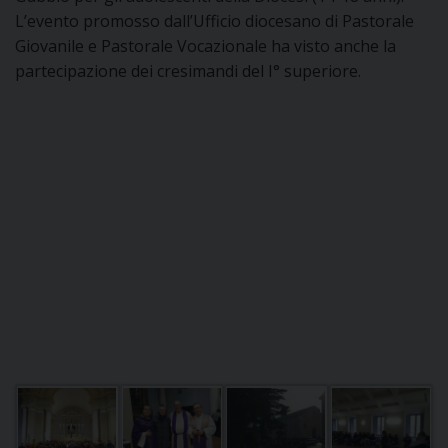
I
L’evento promosso dall’Ufficio diocesano di Pastorale
Giovanile e Pastorale Vocazionale ha visto anche la
P
E
partecipazione dei cresimandi del I° superiore.
PRIVACY
D
COOKIE POLICY
C
P
P
R
D
F
P