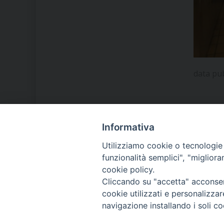
data pu
Informativa
LA NOSTRA DIOCESI
Utilizziamo cookie o tecnologie s
funzionalità semplici", "miglior
cookie policy.
IL VESCOVO MONS. ORAZIO
Cliccando su "accetta" acconsent
FRANCESCO PIAZZA
cookie utilizzati e personalizza
navigazione installando i soli co
MODULISTICA