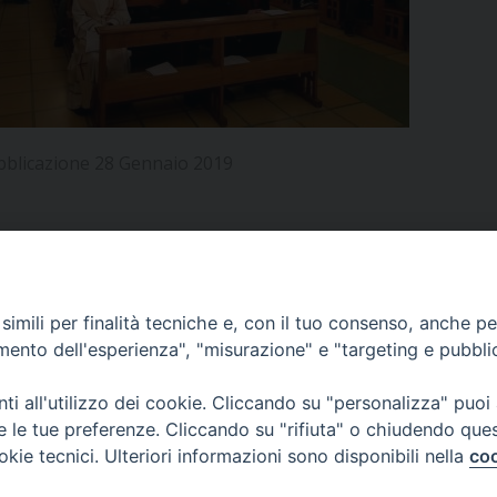
UFFICIO PER LA PASTORALE FAMILIARE
GIORNALINO MINISTRANTI
INDICAZIONI E DOCUMENTI PASTORALE FAMILIA
UFFICIO PER LA PASTORALE GIOVANILE
UFFICIO PER L’EDUCAZIONE E LA SCUOLA – PAS
bblicazione 28 Gennaio 2019
UFFICIO PER L’INSEGNAMENTO DELLA RELIGIONE 
UFFICIO PER LA PASTORALE DELLA SALUTE
INDICAZIONI E DOCUMENTI UFFICIO PASTORALE 
UFFICIO PER LA PASTORALE DELLO SPORT E TEM
APPUNTAMENTI
imili per finalità tecniche e, con il tuo consenso, anche per 
UFFICIO PER LA PASTORALE DEL TURISMO, FESTE
amento dell'esperienza", "misurazione" e "targeting e pubbli
VIDEOGALLERY
UFFICIO PASTORALE CARCERARIA
i all'utilizzo dei cookie. Cliccando su "personalizza" puoi
re le tue preferenze. Cliccando su "rifiuta" o chiudendo que
UFFICIO SERVIZIO DIOCESANO PER LA TUTELA DE
okie tecnici. Ulteriori informazioni sono disponibili nella
coo
PODCAST