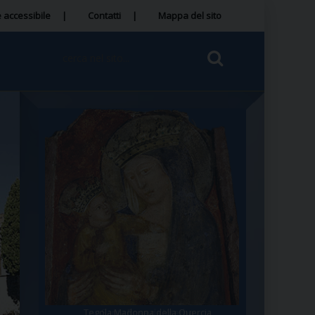
 accessibile
Contatti
Mappa del sito
Tegola Madonna della Quercia
Santa Rosa da Viterbo