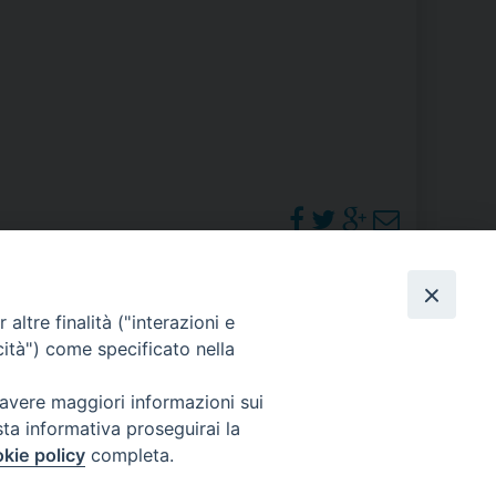
RE
TORALE DELLA CULTURA
CATTOLICA NELLE SCUOLE (IRC)
DELLA SALUTE
PO LIBERO
PHOTOGALLERY
altre finalità ("interazioni e
 E PELLEGRINAGGI
cità") come specificato nella
ORARI S. MESSE
 avere maggiori informazioni sui
sta informativa proseguirai la
I MINORI E CENTRO DI ASCOLTO DIOCESANO PER LA TUTELA DEI MINORI
kie policy
completa.