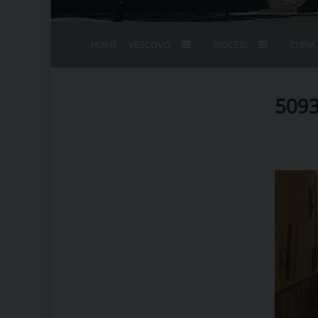
HOME
VESCOVO
DIOCESI
CURIA
BIOGRAFIA
STEMMA
OMELIE
AGENDA D
VESCOVADO
VESCOVI E
509