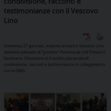
condivisione, racconti e
testimonianze con il Vescovo
DIOCESI
Lino
CURIA
Domenica 27 gennaio, insieme al nostro Vescovo Lino
abbiamo pensato di “portare” Panama da noi! Presso il
CLERO
Seminario Diocesano si è svolta una serata di
condivisione, racconti e testimonianze in collegamento
C
con la GMG.
PARROCCHIE
C
P
CONTATTI
C
C
P