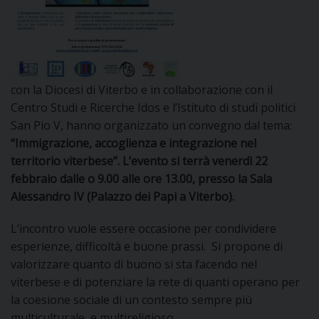
DOVE SIAMO
E
I
P
E
PRIVACY
con la Diocesi di Viterbo e in collaborazione con il
Centro Studi e Ricerche Idos e l’Istituto di studi politici
D
San Pio V, hanno organizzato un convegno dal tema:
“Immigrazione, accoglienza e integrazione nel
COOKIE POLICY
C
P
territorio viterbese”. L’evento si terrà venerdì 22
febbraio dalle o 9.00 alle ore 13.00, presso la Sala
P
R
Alessandro IV (Palazzo dei Papi a Viterbo).
L’incontro vuole essere occasione per condividere
D
esperienze, difficoltà e buone prassi. Si propone di
valorizzare quanto di buono si sta facendo nel
viterbese e di potenziare la rete di quanti operano per
F
la coesione sociale di un contesto sempre più
multiculturale e multireligioso.
P