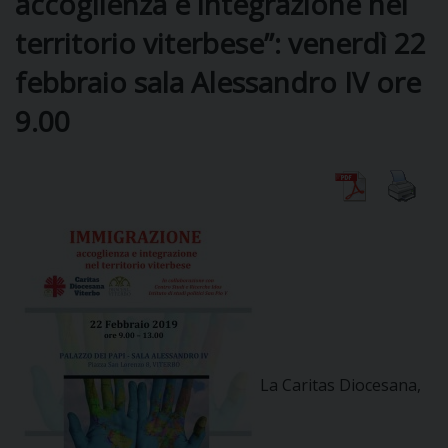
accoglienza e integrazione nel
territorio viterbese”: venerdì 22
DIOCESI
febbraio sala Alessandro IV ore
9.00
CURIA
CLERO
C
PARROCCHIE
C
P
La Caritas Diocesana,
CONTATTI
C
C
P