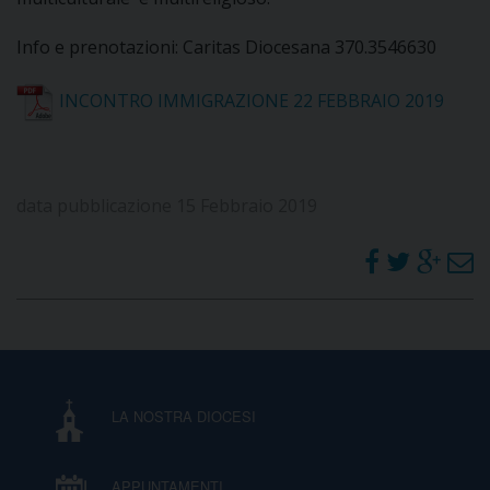
Info e prenotazioni: Caritas Diocesana 370.3546630
D
INCONTRO IMMIGRAZIONE 22 FEBBRAIO 2019
C
data pubblicazione 15 Febbraio 2019
LA NOSTRA DIOCESI
APPUNTAMENTI