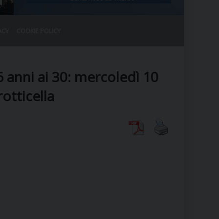
ACY
COOKIE POLICY
RALE
DEL CLERO
CO
 anni ai 30: mercoledì 10
SANO)
RATIVO
otticella
IA
A LE CHIESE
RELIGIOSO
SANO