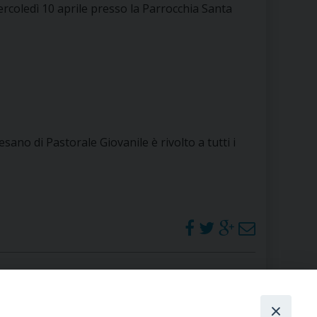
rcoledì 10 aprile presso la Parrocchia Santa
RE
TORALE DELLA CULTURA
CATTOLICA NELLE SCUOLE (IRC)
sano di Pastorale Giovanile è rivolto a tutti i
DELLA SALUTE
PO LIBERO
 E PELLEGRINAGGI
I MINORI E CENTRO DI ASCOLTO DIOCESANO PER LA TUTELA DEI MINORI