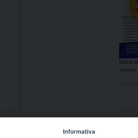
Maria de
giovani,
data pu
Informativa