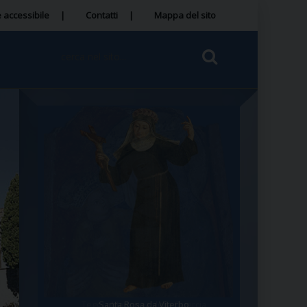
 accessibile
Contatti
Mappa del sito
Tegola Madonna della Quercia
Santa Rosa da Viterbo