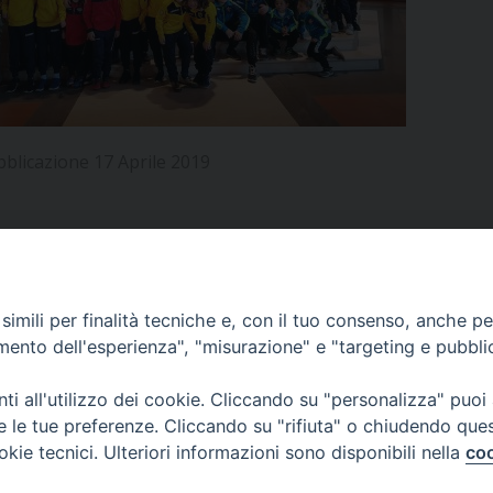
UFFICIO PER LA PASTORALE FAMILIARE
GIORNALINO MINISTRANTI
INDICAZIONI E DOCUMENTI PASTORALE FAMILIA
UFFICIO PER LA PASTORALE GIOVANILE
UFFICIO PER L’EDUCAZIONE E LA SCUOLA – PAS
bblicazione 17 Aprile 2019
UFFICIO PER L’INSEGNAMENTO DELLA RELIGIONE 
UFFICIO PER LA PASTORALE DELLA SALUTE
INDICAZIONI E DOCUMENTI UFFICIO PASTORALE 
UFFICIO PER LA PASTORALE DELLO SPORT E TEM
APPUNTAMENTI
imili per finalità tecniche e, con il tuo consenso, anche per 
UFFICIO PER LA PASTORALE DEL TURISMO, FESTE
amento dell'esperienza", "misurazione" e "targeting e pubbli
VIDEOGALLERY
UFFICIO PASTORALE CARCERARIA
i all'utilizzo dei cookie. Cliccando su "personalizza" puoi
re le tue preferenze. Cliccando su "rifiuta" o chiudendo que
UFFICIO SERVIZIO DIOCESANO PER LA TUTELA DE
okie tecnici. Ulteriori informazioni sono disponibili nella
coo
PODCAST