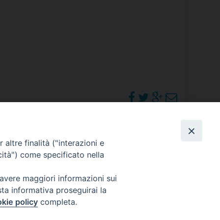
RE
TORALE DELLA CULTURA
CATTOLICA NELLE SCUOLE (IRC)
DELLA SALUTE
PO LIBERO
PHOTOGALLERY
altre finalità ("interazioni e
 E PELLEGRINAGGI
cità") come specificato nella
ORARI S. MESSE
 avere maggiori informazioni sui
sta informativa proseguirai la
I MINORI E CENTRO DI ASCOLTO DIOCESANO PER LA TUTELA DEI MINORI
kie policy
completa.