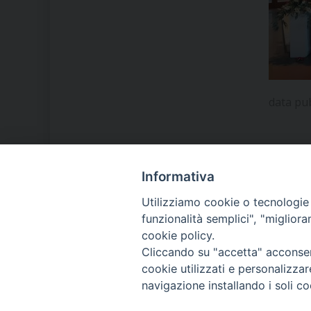
data pu
Informativa
LA NOSTRA DIOCESI
Utilizziamo cookie o tecnologie s
funzionalità semplici", "miglior
cookie policy.
IL VESCOVO MONS. ORAZIO
Cliccando su "accetta" acconsent
FRANCESCO PIAZZA
cookie utilizzati e personalizza
navigazione installando i soli co
MODULISTICA