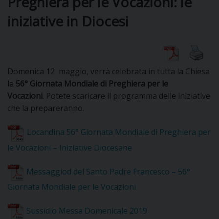
Preghiera per le Vocazioni: le
iniziative in Diocesi
DIOCESI
CURIA
Domenica 12 maggio, verrà celebrata in tutta la Chiesa
la
56° Giornata Mondiale di Preghiera per le
Vocazioni
. Potete scaricare il programma delle iniziative
CLERO
che la prepareranno.
C
Locandina 56° Giornata Mondiale di Preghiera per
PARROCCHIE
le Vocazioni – Iniziative Diocesane
C
Messaggiod del Santo Padre Francesco – 56°
P
Giornata Mondiale per le Vocazioni
CONTATTI
C
Sussidio Messa Domenicale 2019
C
P