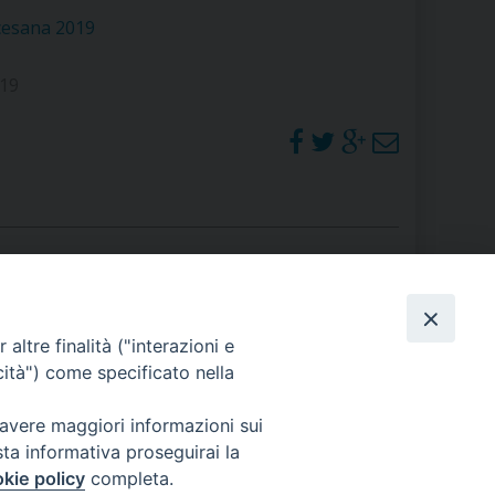
RE
cesana 2019
019
TORALE DELLA CULTURA
CATTOLICA NELLE SCUOLE (IRC)
DELLA SALUTE
PO LIBERO
 E PELLEGRINAGGI
PHOTOGALLERY
altre finalità ("interazioni e
cità") come specificato nella
ORARI S. MESSE
 avere maggiori informazioni sui
I MINORI E CENTRO DI ASCOLTO DIOCESANO PER LA TUTELA DEI MINORI
sta informativa proseguirai la
kie policy
completa.