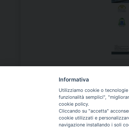
Informativa
LA NOSTRA DIOCESI
Utilizziamo cookie o tecnologie s
funzionalità semplici", "miglior
cookie policy.
IL VESCOVO MONS. ORAZIO
Cliccando su "accetta" acconsent
FRANCESCO PIAZZA
cookie utilizzati e personalizza
navigazione installando i soli co
MODULISTICA