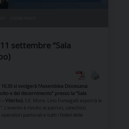
ACY
COOKIE POLICY
RALE
DEL CLERO
CO
11 settembre “Sala
SANO)
RATIVO
bo)
IA
 16.30 si svolgerà l’Assemblea Diocesana:
A LE CHIESE
colto e del discernimento” presso la “Sala
 – Viterbo).
S.E. Mons. Lino Fumagalli esporrà le
RELIGIOSO
SANO
 L’evento è rivolto ai parroci, catechisti,
 operatori pastorali e tutti i fedeli delle