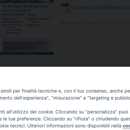
UFFICIO PER LA PASTORALE FAMILIARE
GIORNALINO MINISTRANTI
INDICAZIONI E DOCUMENTI PASTORALE FAMILIA
Locandina Assemblea Dio
UFFICIO PER LA PASTORALE GIOVANILE
data pubblicazione 26 Luglio 2
UFFICIO PER L’EDUCAZIONE E LA SCUOLA – PAS
UFFICIO PER L’INSEGNAMENTO DELLA RELIGIONE 
UFFICIO PER LA PASTORALE DELLA SALUTE
INDICAZIONI E DOCUMENTI UFFICIO PASTORALE 
UFFICIO PER LA PASTORALE DELLO SPORT E TEM
UFFICIO PER LA PASTORALE DEL TURISMO, FESTE
APPUNTAMENTI
imili per finalità tecniche e, con il tuo consenso, anche per 
amento dell'esperienza", "misurazione" e "targeting e pubbli
UFFICIO PASTORALE CARCERARIA
VIDEOGALLERY
i all'utilizzo dei cookie. Cliccando su "personalizza" puoi
UFFICIO SERVIZIO DIOCESANO PER LA TUTELA DE
re le tue preferenze. Cliccando su "rifiuta" o chiudendo que
okie tecnici. Ulteriori informazioni sono disponibili nella
coo
PODCAST