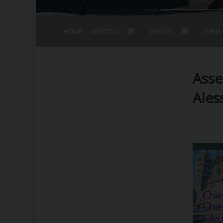
HOME
VESCOVO
DIOCESI
CURIA
BIOGRAFIA
STEMMA
OMELIE
AGENDA D
VESCOVADO
VESCOVI E
Asse
Ales