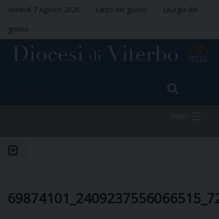
venerdì 7 Agosto 2026
santo del giorno
Liturgia del
giorno
MENU
HOME
VESCOVO
69874101_2409237556066515_7