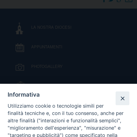
DOVE SIAMO
E
I
LA NOSTRA DIOCESI
P
E
PRIVACY
APPUNTAMENTI
D
COOKIE POLICY
C
PHOTOGALLERY
P
P
R
IL VESCOVO MONS. ORAZIO FRANCESCO
PIAZZA
Informativa
D
VIDEOGALLERY
Utilizziamo cookie o tecnologie simili per
finalità tecniche e, con il tuo consenso, anche per
altre finalità ("interazioni e funzionalità semplici",
F
ORARI S. MESSE
"miglioramento dell'esperienza", "misurazione" e
"targeting e pubblicità") come specificato nella
P