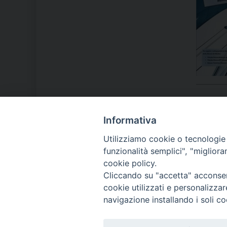
Informativa
LA NOSTRA DIOCESI
Utilizziamo cookie o tecnologie s
funzionalità semplici", "miglior
cookie policy.
IL VESCOVO MONS. ORAZIO
Cliccando su "accetta" acconsent
FRANCESCO PIAZZA
cookie utilizzati e personalizza
navigazione installando i soli co
MODULISTICA