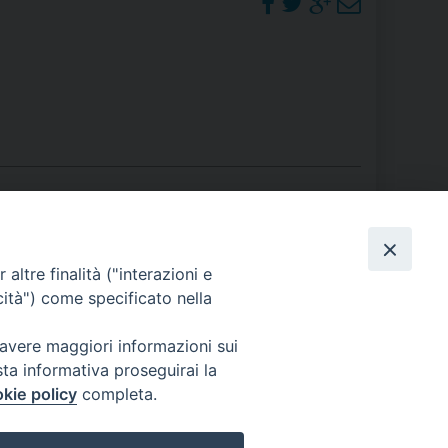
RE
TORALE DELLA CULTURA
CATTOLICA NELLE SCUOLE (IRC)
DELLA SALUTE
PO LIBERO
PHOTOGALLERY
altre finalità ("interazioni e
cità") come specificato nella
 E PELLEGRINAGGI
ORARI S. MESSE
 avere maggiori informazioni sui
sta informativa proseguirai la
kie policy
completa.
I MINORI E CENTRO DI ASCOLTO DIOCESANO PER LA TUTELA DEI MINORI