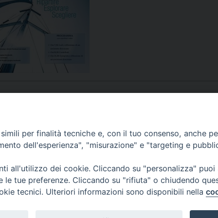
UFFICIO PER LA PASTORALE FAMILIARE
GIORNALINO MINISTRANTI
INDICAZIONI E DOCUMENTI PASTORALE FAMILIA
UFFICIO PER LA PASTORALE GIOVANILE
UFFICIO PER L’EDUCAZIONE E LA SCUOLA – PAS
UFFICIO PER L’INSEGNAMENTO DELLA RELIGIONE 
UFFICIO PER LA PASTORALE DELLA SALUTE
INDICAZIONI E DOCUMENTI UFFICIO PASTORALE 
UFFICIO PER LA PASTORALE DELLO SPORT E TEM
APPUNTAMENTI
imili per finalità tecniche e, con il tuo consenso, anche per 
amento dell'esperienza", "misurazione" e "targeting e pubbli
UFFICIO PER LA PASTORALE DEL TURISMO, FESTE
VIDEOGALLERY
i all'utilizzo dei cookie. Cliccando su "personalizza" puoi
UFFICIO PASTORALE CARCERARIA
re le tue preferenze. Cliccando su "rifiuta" o chiudendo que
okie tecnici. Ulteriori informazioni sono disponibili nella
coo
PODCAST
UFFICIO SERVIZIO DIOCESANO PER LA TUTELA DE