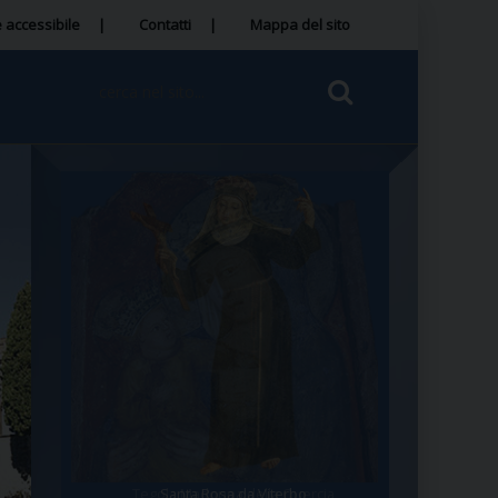
 accessibile
Contatti
Mappa del sito
Tegola Madonna della Quercia
Santa Rosa da Viterbo