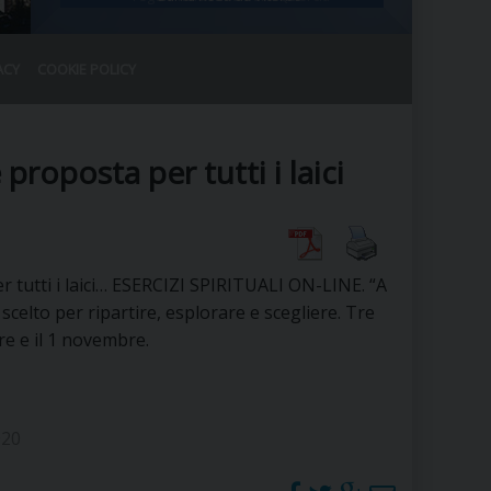
ACY
COOKIE POLICY
RALE
DEL CLERO
CO
e proposta per tutti i laici
SANO)
RATIVO
IA
r tutti i laici… ESERCIZI SPIRITUALI ON-LINE. “A
scelto per ripartire, esplorare e scegliere. Tre
re e il 1 novembre.
A LE CHIESE
RELIGIOSO
SANO
020