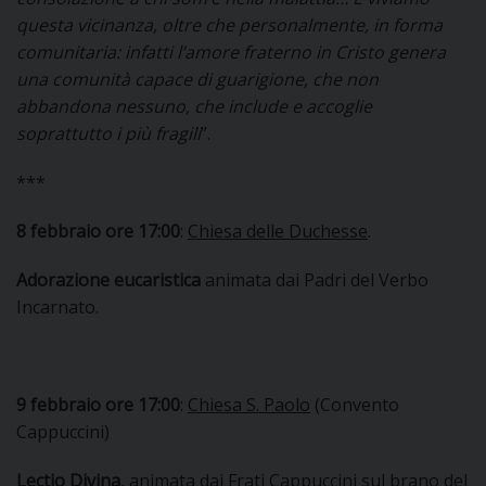
questa vicinanza, oltre che personalmente, in forma
D
comunitaria: infatti l’amore fraterno in Cristo genera
una comunità capace di guarigione, che non
C
abbandona nessuno, che include e accoglie
soprattutto i più fragili
”.
***
8 febbraio ore 17:00
:
Chiesa delle Duchesse
.
Adorazione eucaristica
animata dai Padri del Verbo
Incarnato.
9 febbraio ore 17:00
:
Chiesa S. Paolo
(Convento
Cappuccini)
Lectio Divina
, animata dai Frati Cappuccini sul brano del