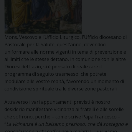
DOVE SIAMO
E
I
P
E
PRIVACY
Mons. Vescovo e l’Ufficio Liturgico, l’Ufficio diocesano di
Pastorale per la Salute, quest’anno, dovendoci
D
uniformare alle norme vigenti in tema di prevenzione e
ai limiti che le stesse dettano, in comunione con le altre
COOKIE POLICY
C
P
Diocesi del Lazio, si è pensato di realizzare il
programma di seguito trasmesso, che potrete
P
R
modulare alle vostre realtà, favorendo un momento di
condivisione spirituale tra le diverse zone pastorali.
D
Attraverso i vari appuntamenti previsti è nostro
desiderio manifestare vicinanza ai fratelli e alle sorelle
che soffrono, perché – come scrive Papa Francesco –
F
“
La vicinanza è un balsamo prezioso, che dà sostegno e
consolazione a chi soffre nella malattia… E viviamo
P