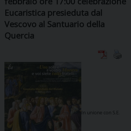
febbraio ore 17:00 celebrazione
Eucaristica presieduta dal
DIOCESI
Vescovo al Santuario della
Quercia
CURIA
CLERO
C
PARROCCHIE
C
P
In unione con S.E.
CONTATTI
C
C
P