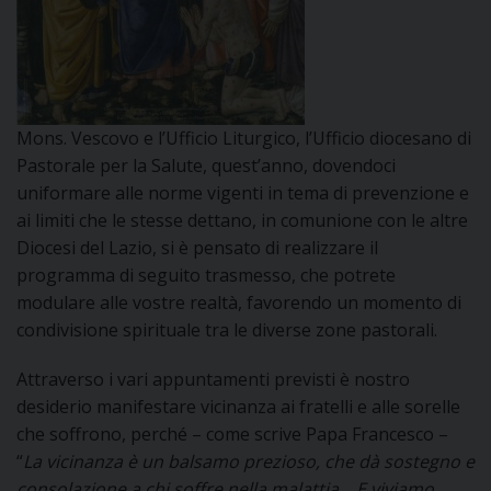
DOVE SIAMO
E
I
P
E
PRIVACY
Mons. Vescovo e l’Ufficio Liturgico, l’Ufficio diocesano di
Pastorale per la Salute, quest’anno, dovendoci
D
uniformare alle norme vigenti in tema di prevenzione e
ai limiti che le stesse dettano, in comunione con le altre
COOKIE POLICY
C
P
Diocesi del Lazio, si è pensato di realizzare il
programma di seguito trasmesso, che potrete
P
R
modulare alle vostre realtà, favorendo un momento di
condivisione spirituale tra le diverse zone pastorali.
D
Attraverso i vari appuntamenti previsti è nostro
desiderio manifestare vicinanza ai fratelli e alle sorelle
che soffrono, perché – come scrive Papa Francesco –
F
“
La vicinanza è un balsamo prezioso, che dà sostegno e
consolazione a chi soffre nella malattia… E viviamo
P