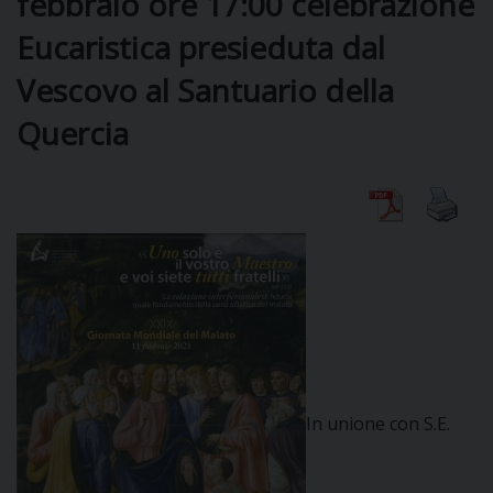
febbraio ore 17:00 celebrazione
Eucaristica presieduta dal
DIOCESI
Vescovo al Santuario della
Quercia
CURIA
CLERO
C
PARROCCHIE
C
P
In unione con S.E.
CONTATTI
C
C
P