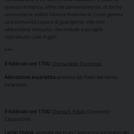
questa vicinanza, oltre che personalmente, in forma
D
comunitaria: infatti l’amore fraterno in Cristo genera
una comunità capace di guarigione, che non
C
abbandona nessuno, che include e accoglie
soprattutto i più fragili
”.
***
8 febbraio ore 17:00
:
Chiesa delle Duchesse
.
Adorazione eucaristica
animata dai Padri del Verbo
Incarnato.
9 febbraio ore 17:00
:
Chiesa S. Paolo
(Convento
Cappuccini)
Lectio Divina
, animata dai Frati Cappuccini sul brano del