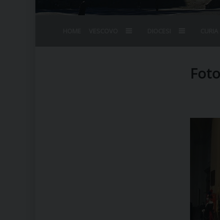
HOME
VESCOVO
DIOCESI
CURIA
BIOGRAFIA
STEMMA
OMELIE
AGENDA D
VESCOVADO
VESCOVI E
Fot