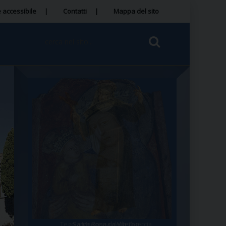
 accessibile
Contatti
Mappa del sito
Tegola Madonna della Quercia
Santa Rosa da Viterbo