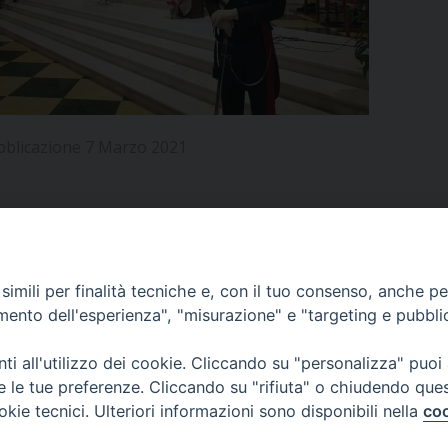
UFFICIO PER LA PASTORALE FAMILIARE
GIORNALINO MINISTRANTI
INDICAZIONI E DOCUMENTI PASTORALE FAMILIA
UFFICIO PER LA PASTORALE GIOVANILE
UFFICIO PER L’EDUCAZIONE E LA SCUOLA – PAS
bblicazione 7 Marzo 2021
UFFICIO PER L’INSEGNAMENTO DELLA RELIGIONE 
UFFICIO PER LA PASTORALE DELLA SALUTE
INDICAZIONI E DOCUMENTI UFFICIO PASTORALE 
UFFICIO PER LA PASTORALE DELLO SPORT E TEM
APPUNTAMENTI
imili per finalità tecniche e, con il tuo consenso, anche per 
UFFICIO PER LA PASTORALE DEL TURISMO, FESTE
amento dell'esperienza", "misurazione" e "targeting e pubbli
VIDEOGALLERY
UFFICIO PASTORALE CARCERARIA
i all'utilizzo dei cookie. Cliccando su "personalizza" puoi
re le tue preferenze. Cliccando su "rifiuta" o chiudendo que
UFFICIO SERVIZIO DIOCESANO PER LA TUTELA DE
okie tecnici. Ulteriori informazioni sono disponibili nella
coo
PODCAST