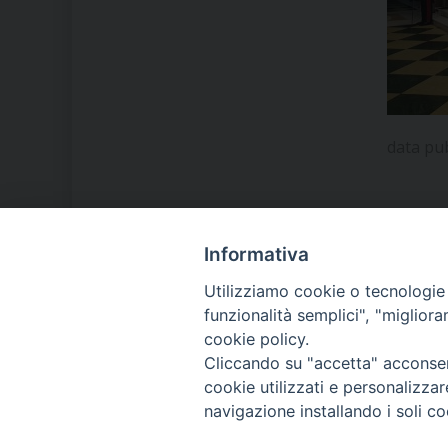
data pu
Informativa
LA NOSTRA DIOCESI
Utilizziamo cookie o tecnologie s
funzionalità semplici", "miglior
cookie policy.
IL VESCOVO MONS. ORAZIO
Cliccando su "accetta" acconsent
FRANCESCO PIAZZA
cookie utilizzati e personalizza
navigazione installando i soli co
MODULISTICA