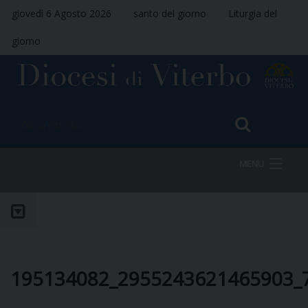
giovedì 6 Agosto 2026
santo del giorno
Liturgia del
giorno
MENU
HOME
VESCOVO
195134082_2955243621465903_