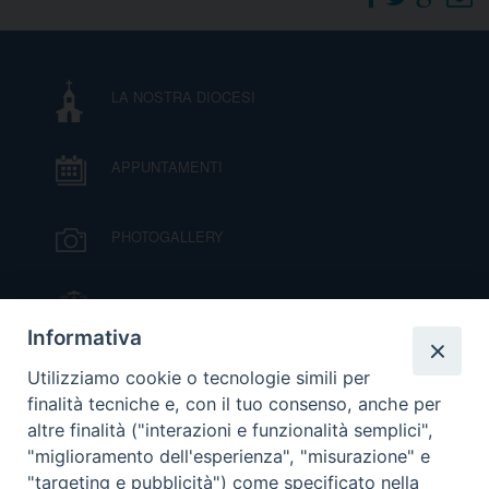
DOVE SIAMO
E
I
LA NOSTRA DIOCESI
P
E
PRIVACY
APPUNTAMENTI
D
COOKIE POLICY
C
PHOTOGALLERY
P
P
R
IL VESCOVO MONS. ORAZIO FRANCESCO
PIAZZA
Informativa
D
VIDEOGALLERY
Utilizziamo cookie o tecnologie simili per
finalità tecniche e, con il tuo consenso, anche per
altre finalità ("interazioni e funzionalità semplici",
F
ORARI S. MESSE
"miglioramento dell'esperienza", "misurazione" e
"targeting e pubblicità") come specificato nella
P