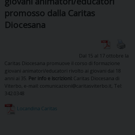
giovani animatori/educatori
promosso dalla Caritas
DIOCESI
Diocesana
CURIA
Dal 15 al 17 ottobre la
Caritas Diocesana promuove il corso di formazione
CLERO
giovani animatori/educatori rivolto ai giovani dai 18
anni ai 35.
Per info e iscrizioni:
Caritas Diocesana di
C
Viterbo, e-mail: comunicazioni@caritasviterbo.it, Tel:
PARROCCHIE
342.0348
C
Locandina Caritas
P
CONTATTI
C
C
P