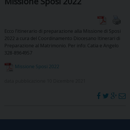
Missione Sposi 2022
DIOCESI
Ecco l’itinerario di preparazione alla Missione di Sposi
CURIA
2022 a cura del Coordinamento Diocesano Itinerari di
Preparazione al Matrimonio. Per info: Catia e Angelo
328-8964957
CLERO
Missione Sposi 2022
C
data pubblicazione 10 Dicembre 2021
PARROCCHIE
C
P
CONTATTI
C
C
P