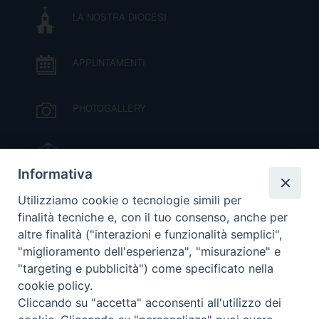
LA NOSTRA DIOCESI
DOVE SIAMO
E
I
APPUNTAMENTI
P
E
PRIVACY
PHOTOGALLERY
D
COOKIE POLICY
C
IL VESCOVO MONS. ORAZIO FRANCESCO
P
PIAZZA
Informativa
P
R
VIDEOGALLERY
Utilizziamo cookie o tecnologie simili per
finalità tecniche e, con il tuo consenso, anche per
altre finalità ("interazioni e funzionalità semplici",
D
ORARI S. MESSE
"miglioramento dell'esperienza", "misurazione" e
"targeting e pubblicità") come specificato nella
F
cookie policy.
MODULISTICA
Cliccando su "accetta" acconsenti all'utilizzo dei
P