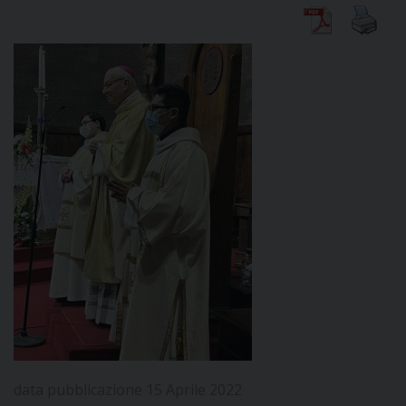
DIOCESI
CURIA
CLERO
C
PARROCCHIE
C
P
CONTATTI
C
data pubblicazione 15 Aprile 2022
C
P