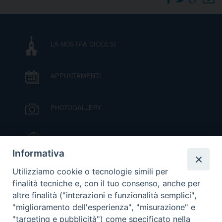
DOVE SIAMO
E
I
LA NOSTRA DIOCESI
P
E
PRIVACY
APPUNTAMENTI
D
COOKIE POLICY
C
PHOTOGALLERY
P
P
R
IL VESCOVO MONS. ORAZIO FRANCESCO
PIAZZA
Informativa
D
VIDEOGALLERY
Utilizziamo cookie o tecnologie simili per
finalità tecniche e, con il tuo consenso, anche per
altre finalità ("interazioni e funzionalità semplici",
F
ORARI S. MESSE
"miglioramento dell'esperienza", "misurazione" e
"targeting e pubblicità") come specificato nella
P