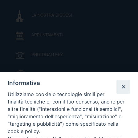
I
LA NOSTRA DIOCESI
P
E
PRIVACY
APPUNTAMENTI
D
COOKIE POLICY
C
PHOTOGALLERY
P
P
R
IL VESCOVO MONS. ORAZIO FRANCESCO
PIAZZA
Informativa
D
VIDEOGALLERY
Utilizziamo cookie o tecnologie simili per
finalità tecniche e, con il tuo consenso, anche per
altre finalità ("interazioni e funzionalità semplici",
F
ORARI S. MESSE
"miglioramento dell'esperienza", "misurazione" e
"targeting e pubblicità") come specificato nella
P
cookie policy.
MODULISTICA