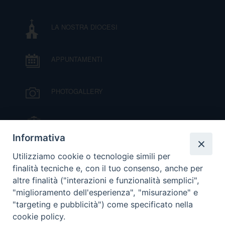
DOVE SIAMO
E
LA NOSTRA DIOCESI
I
P
E
PRIVACY
APPUNTAMENTI
D
PHOTOGALLERY
COOKIE POLICY
C
P
IL VESCOVO MONS. ORAZIO FRANCESCO
P
PIAZZA
R
Informativa
VIDEOGALLERY
Utilizziamo cookie o tecnologie simili per
D
finalità tecniche e, con il tuo consenso, anche per
altre finalità ("interazioni e funzionalità semplici",
ORARI S. MESSE
"miglioramento dell'esperienza", "misurazione" e
F
"targeting e pubblicità") come specificato nella
cookie policy.
MODULISTICA
P