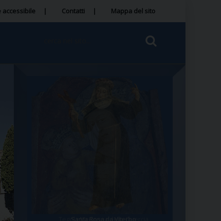
 accessibile
Contatti
Mappa del sito
Tegola Madonna della Quercia
Santa Rosa da Viterbo