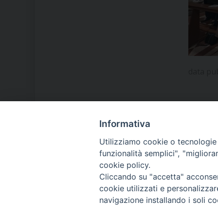
data pu
Informativa
LA NOSTRA DIOCESI
Utilizziamo cookie o tecnologie s
funzionalità semplici", "miglior
cookie policy.
IL VESCOVO MONS. ORAZIO
Cliccando su "accetta" acconsent
FRANCESCO PIAZZA
cookie utilizzati e personalizza
navigazione installando i soli co
MODULISTICA