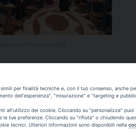
UFFICIO PER LA PASTORALE FAMILIARE
GIORNALINO MINISTRANTI
INDICAZIONI E DOCUMENTI PASTORALE FAMILIA
UFFICIO PER LA PASTORALE GIOVANILE
UFFICIO PER L’EDUCAZIONE E LA SCUOLA – PAS
bblicazione 7 Novembre 2022
UFFICIO PER L’INSEGNAMENTO DELLA RELIGIONE 
UFFICIO PER LA PASTORALE DELLA SALUTE
INDICAZIONI E DOCUMENTI UFFICIO PASTORALE 
UFFICIO PER LA PASTORALE DELLO SPORT E TEM
APPUNTAMENTI
imili per finalità tecniche e, con il tuo consenso, anche per 
UFFICIO PER LA PASTORALE DEL TURISMO, FESTE
amento dell'esperienza", "misurazione" e "targeting e pubbli
VIDEOGALLERY
UFFICIO PASTORALE CARCERARIA
i all'utilizzo dei cookie. Cliccando su "personalizza" puoi
re le tue preferenze. Cliccando su "rifiuta" o chiudendo que
UFFICIO SERVIZIO DIOCESANO PER LA TUTELA DE
okie tecnici. Ulteriori informazioni sono disponibili nella
coo
PODCAST