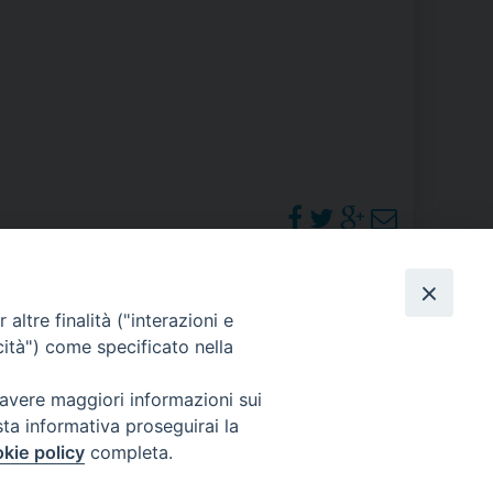
RE
TORALE DELLA CULTURA
CATTOLICA NELLE SCUOLE (IRC)
DELLA SALUTE
PO LIBERO
PHOTOGALLERY
altre finalità ("interazioni e
 E PELLEGRINAGGI
cità") come specificato nella
ORARI S. MESSE
 avere maggiori informazioni sui
sta informativa proseguirai la
I MINORI E CENTRO DI ASCOLTO DIOCESANO PER LA TUTELA DEI MINORI
kie policy
completa.