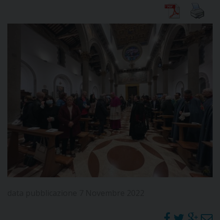
DIOCESI
CURIA
CLERO
C
PARROCCHIE
C
P
CONTATTI
data pubblicazione 7 Novembre 2022
C
C
P