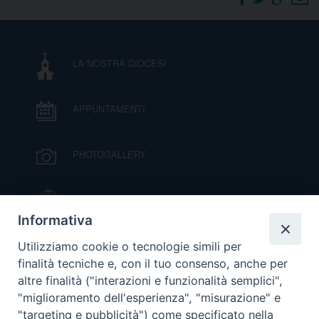
DOVE SIAMO
E
I
LA NOSTRA DIOCESI
P
E
PRIVACY
APPUNTAMENTI
D
COOKIE POLICY
C
PHOTOGALLERY
P
P
R
IL VESCOVO MONS. ORAZIO FRANCESCO
PIAZZA
Informativa
D
VIDEOGALLERY
Utilizziamo cookie o tecnologie simili per
finalità tecniche e, con il tuo consenso, anche per
altre finalità ("interazioni e funzionalità semplici",
F
ORARI S. MESSE
"miglioramento dell'esperienza", "misurazione" e
"targeting e pubblicità") come specificato nella
P