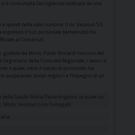
si è consumata l’accoglienza vivificata da una
RE
e e quindi nella sala riunione. Il ns. Vescovo S.E.
 espresso il Suo personale benvenuto) ha
TORALE DELLA CULTURA
fficiale ai Convenuti.
CATTOLICA NELLE SCUOLE (IRC)
zio, guidate da Mons. Paolo Ricciardi Vescovo del
 Segretario della Consulta Regionale, i lavori si
DELLA SALUTE
e il quale, oltre il saluto di protocollo ha
torio auspicando tempi migliori e l’impegno di un
PO LIBERO
 E PELLEGRINAGGI
 della Salute Maria Paola Angelini, la quale ha
. Mons. Vescovo Lino Fumagalli.
aria.
I MINORI E CENTRO DI ASCOLTO DIOCESANO PER LA TUTELA DEI MINORI