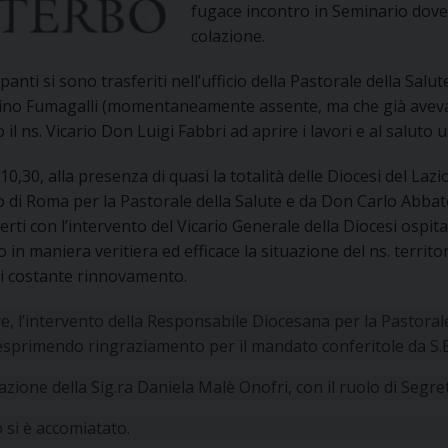
fugace incontro in Seminario dove 
UFFICIO PER LA PASTORALE FAMILIARE
GIORNALINO MINISTRANTI
INDICAZIONI E DOCUMENTI PASTORALE FAMILIA
colazione.
UFFICIO PER LA PASTORALE GIOVANILE
ipanti si sono trasferiti nell’ufficio della Pastorale della Salut
ino Fumagalli (momentaneamente assente, ma che già aveva
UFFICIO PER L’EDUCAZIONE E LA SCUOLA – PAS
 il ns. Vicario Don Luigi Fabbri ad aprire i lavori e al saluto u
UFFICIO PER L’INSEGNAMENTO DELLA RELIGIONE 
 10,30, alla presenza di quasi la totalità delle Diocesi del La
o di Roma per la Pastorale della Salute e da Don Carlo Abbate
UFFICIO PER LA PASTORALE DELLA SALUTE
INDICAZIONI E DOCUMENTI UFFICIO PASTORALE 
rti con l’intervento del Vicario Generale della Diocesi ospitant
to in maniera veritiera ed efficace la situazione del ns. terri
UFFICIO PER LA PASTORALE DELLO SPORT E TEM
di costante rinnovamento.
UFFICIO PER LA PASTORALE DEL TURISMO, FESTE
e, l’intervento della Responsabile Diocesana per la Pastorale
esprimendo ringraziamento per il mandato conferitole da S.E
UFFICIO PASTORALE CARCERARIA
zione della Sig.ra Daniela Malè Onofri, con il ruolo di Segret
UFFICIO SERVIZIO DIOCESANO PER LA TUTELA DE
io si è accomiatato.