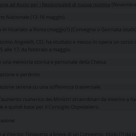
one ad Assisi per i Responsabili di nuova nomina
(Novembre
o Nazionale (13-16 maggio).
o in Vicariato a Roma (maggio?) (Convegno o Giornata studio
simo Angelelli, CEI, ha studiato e messo in opera un corso 
15 alle 17, da febbraio a maggio.
e una memoria storica e personale della Chiesa.
iazione e perdono.
azione serena su una sofferenza trasversale.
’aumento numerico dei Ministri straordinari da inserire a fia
e e quindi base per il Consiglio Ospedaliero.
usione:
e a Viterbo: l’impegno a breve di un Convegno, titolo (?) da c