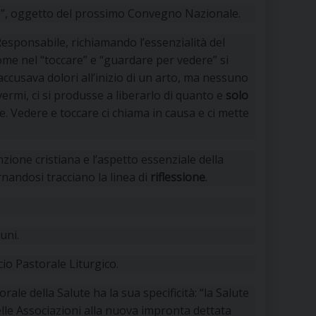
are”, oggetto del prossimo Convegno Nazionale.
sponsabile, richiamando l’essenzialità del
me nel “toccare” e “guardare per vedere” si
ccusava dolori all’inizio di un arto, ma nessuno
vermi, ci si produsse a liberarlo di quanto e
solo
e. Vedere e toccare ci chiama in causa e ci mette
nzione cristiana e l’aspetto essenziale della
nandosi tracciano la linea di
riflessione
.
uni.
cio Pastorale Liturgico.
rale della Salute ha la sua specificità: “la Salute
elle Associazioni alla nuova impronta dettata