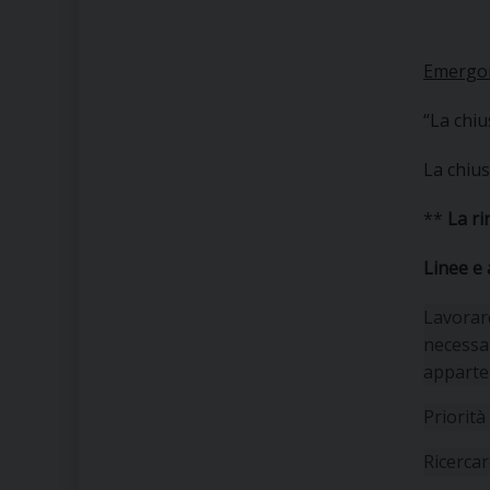
Emergono
“La chiu
La chius
**
La ri
Linee e
Lavorare
necessar
apparte
Priorità
Ricercar