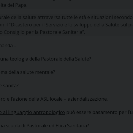
elta del Papa.
rale della salute attraversa tutte le età e situazioni secondo
n il “Dicastero per il Servizio e lo sviluppo della Salute sul 
io Consiglio per la Pastorale Sanitaria”.
omanda…
 una teologia della Pastorale della Salute?
ema della salute mentale?
 e sanità?
ero e l’azione della ASL locale – aziendalizzazione.
no al linguaggio antropologico
può essere basamento per l’
na scuola di Pastorale ed Etica Sanitaria?