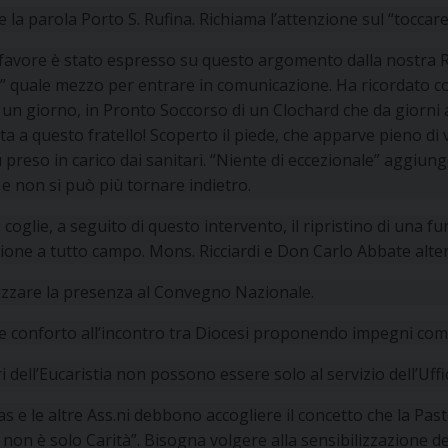
 la parola Porto S. Rufina. Richiama l’attenzione sul “tocc
favore è stato espresso su questo argomento dalla nostra Re
” quale mezzo per entrare in comunicazione. Ha ricordato co
un giorno, in Pronto Soccorso di un Clochard che da giorni a
ta a questo fratello! Scoperto il piede, che apparve pieno di 
 preso in carico dai sanitari. “Niente di eccezionale” aggiung
 e non si può più tornare indietro.
 coglie, a seguito di questo intervento, il ripristino di una fu
one a tutto campo. Mons. Ricciardi e Don Carlo Abbate alter
lizzare la presenza al Convegno Nazionale.
re conforto all’incontro tra Diocesi proponendo impegni com
ri dell’Eucaristia non possono essere solo al servizio dell’Uffi
as e le altre Ass.ni debbono accogliere il concetto che la Pasto
 non è solo Carità”. Bisogna volgere alla sensibilizzazione d