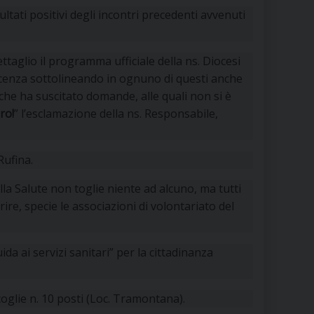
 DELLE FRAGILITÀ
ltati positivi degli incontri precedenti avvenuti
NE ALL’IMPEGNO SOCIALE E POLITICO
taglio il programma ufficiale della ns. Diocesi
TIUSURA E PRESTITO SOCIALE
cenza sottolineando in ognuno di questi anche
che ha suscitato domande, alle quali non si è
TODIA DEL CREATO
SOCIALE – POLICORO
ro!
” l’esclamazione della ns. Responsabile,
Rufina.
della Salute non toglie niente ad alcuno, ma tutti
ire, specie le associazioni di volontariato del
da ai servizi sanitari” per la cittadinanza
coglie n. 10 posti (Loc. Tramontana).