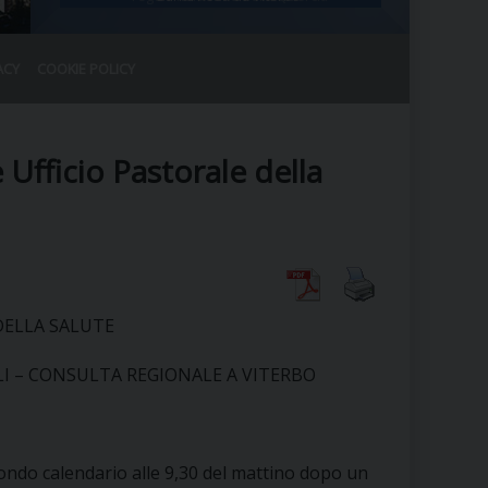
ACY
COOKIE POLICY
RALE
DEL CLERO
CO
 Ufficio Pastorale della
SANO)
RATIVO
IA
DELLA SALUTE
A LE CHIESE
LI – CONSULTA REGIONALE A VITERBO
RELIGIOSO
SANO
condo calendario alle 9,30 del mattino dopo un