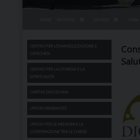
HOME
VESCOVO
DIOCESI
CURIA
BIOGRAFIA
STEMMA
OMELIE
AGENDA D
VESCOVADO
VESCOVI E
Cons
CENTRO PER L’EVANGELIZZAZIONE E
CATECHESI
Salu
CENTRO PER LA LITURGIA E LA
SPIRITUALITÀ
CARITAS DIOCESANA
UFFICIO MIGRANTES
UFFICIO PER LE MISSIONI E LA
COOPERAZIONE TRA LE CHIESE