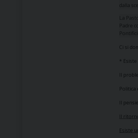
dalla sc
La Pasto
Padre co
Pontific
Ci si d
* Esiste
Il probl
Politica
Il pensi
Il ritor
Esiste u