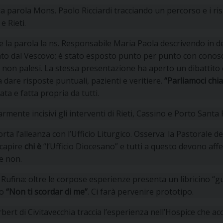
UFFICIO SERVIZIO DIOCESANO PER LA PASTORALE
a parola Mons. Paolo Ricciardi tracciando un percorso e i risu
e Rieti.
UFFICIO SERVIZIO DIOCESANO PER LA FORMAZIO
 la parola la ns. Responsabile Maria Paola descrivendo in det
UFFICIO PER LA PASTORALE DELLA LEGALITÀ, AN
to dal Vescovo; è stato esposto punto per punto con conos
i non palesi. La stessa presentazione ha aperto un dibattito 
UFFICIO DI PASTORALE SOCIALE, LAVORO E CUS
INDICAZIONI E DOCUMENTI UFFICIO PASTORALE 
a dare risposte puntuali, pazienti e veritiere.
“Parliamoci chia
ta e fatta propria da tutti.
UFFICIO STAMPA E COMUNICAZIONI SOCIALI
armente incisivi gli interventi di Rieti, Cassino e Porto Santa 
sorta l’alleanza con l’Ufficio Liturgico. Osserva: la Pastorale 
capire
chi è
“l’Ufficio Diocesano” e tutti a questo devono affer
e non.
 Rufina: oltre le corpose esperienze presenta un libricino “gui
to
“Non ti scordar di me”
. Ci farà pervenire prototipo.
ert di Civitavecchia traccia l’esperienza nell’Hospice che ac