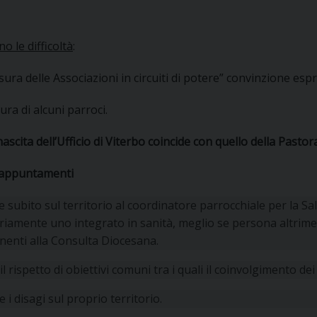
 le difficoltà
:
sura delle Associazioni in circuiti di potere” convinzione esp
ura di alcuni parroci.
nascita dell’Ufficio di Viterbo coincide con quello della Pasto
 appuntamenti
 subito sul territorio al coordinatore parrocchiale per la Sa
iamente uno integrato in sanità, meglio se persona altrimen
nenti alla Consulta Diocesana.
 il rispetto di obiettivi comuni tra i quali il coinvolgimento dei
e i disagi sul proprio territorio.