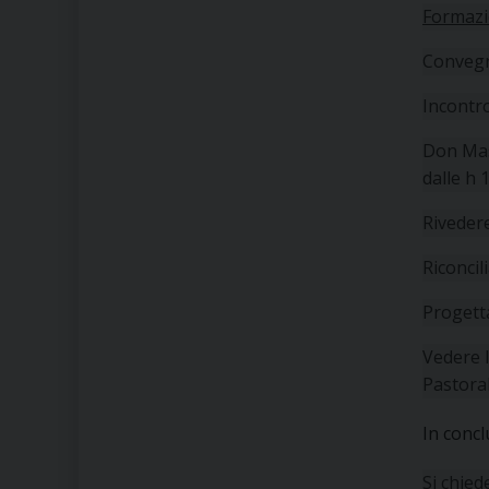
Formazi
Convegn
Incontr
Don Mas
dalle h 
Riveder
Riconcil
Progett
Vedere l
Pastoral
In concl
Si chied