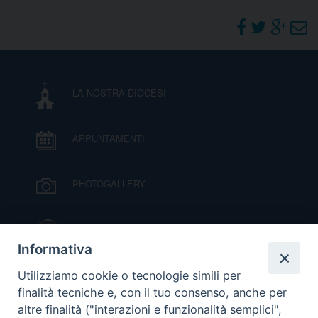
I
P
E
PRIVACY
D
LA NOSTRA DIOCESI
COOKIE POLICY
C
P
APPUNTAMENTI
P
R
PHOTOGALLERY
D
IL VESCOVO MONS. ORAZIO FRANCESCO
PIAZZA
Informativa
F
VIDEOGALLERY
Utilizziamo cookie o tecnologie simili per
P
finalità tecniche e, con il tuo consenso, anche per
altre finalità ("interazioni e funzionalità semplici",