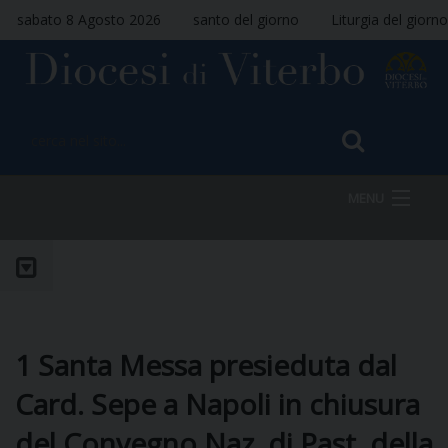
sabato 8 Agosto 2026
santo del giorno
Liturgia del giorno
MENU
HOME
VESCOVO
1 Santa Messa presieduta dal
Card. Sepe a Napoli in chiusura
del Convegno Naz. di Past. della
DIOCESI