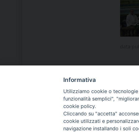
data pu
Informativa
LA NOSTRA DIOCESI
Utilizziamo cookie o tecnologie s
funzionalità semplici", "miglior
cookie policy.
IL VESCOVO MONS. ORAZIO
Cliccando su "accetta" acconsent
FRANCESCO PIAZZA
cookie utilizzati e personalizza
navigazione installando i soli co
MODULISTICA