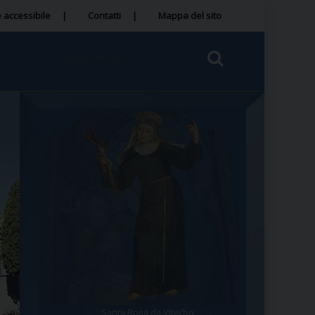
 accessibile
Contatti
Mappa del sito
Tegola Madonna della Quercia
Santa Rosa da Viterbo