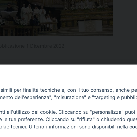
UFFICIO PER LA PASTORALE FAMILIARE
GIORNALINO MINISTRANTI
INDICAZIONI E DOCUMENTI PASTORALE FAMILIA
UFFICIO PER LA PASTORALE GIOVANILE
UFFICIO PER L’EDUCAZIONE E LA SCUOLA – PAS
bblicazione 1 Dicembre 2022
UFFICIO PER L’INSEGNAMENTO DELLA RELIGIONE 
UFFICIO PER LA PASTORALE DELLA SALUTE
INDICAZIONI E DOCUMENTI UFFICIO PASTORALE 
UFFICIO PER LA PASTORALE DELLO SPORT E TEM
APPUNTAMENTI
imili per finalità tecniche e, con il tuo consenso, anche per 
UFFICIO PER LA PASTORALE DEL TURISMO, FESTE
amento dell'esperienza", "misurazione" e "targeting e pubbli
VIDEOGALLERY
UFFICIO PASTORALE CARCERARIA
i all'utilizzo dei cookie. Cliccando su "personalizza" puoi
re le tue preferenze. Cliccando su "rifiuta" o chiudendo que
UFFICIO SERVIZIO DIOCESANO PER LA TUTELA DE
okie tecnici. Ulteriori informazioni sono disponibili nella
coo
PODCAST