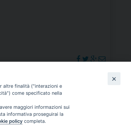
RE
TORALE DELLA CULTURA
CATTOLICA NELLE SCUOLE (IRC)
DELLA SALUTE
PO LIBERO
PHOTOGALLERY
altre finalità ("interazioni e
 E PELLEGRINAGGI
cità") come specificato nella
ORARI S. MESSE
 avere maggiori informazioni sui
sta informativa proseguirai la
I MINORI E CENTRO DI ASCOLTO DIOCESANO PER LA TUTELA DEI MINORI
kie policy
completa.