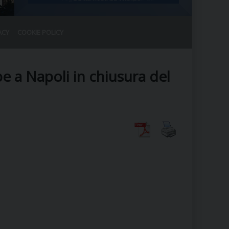
ACY
COOKIE POLICY
RALE
DEL CLERO
CO
e a Napoli in chiusura del
SANO)
RATIVO
IA
A LE CHIESE
RELIGIOSO
SANO