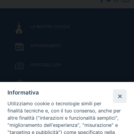
DOVE SIAMO
E
I
LA NOSTRA DIOCESI
P
E
PRIVACY
APPUNTAMENTI
D
COOKIE POLICY
C
PHOTOGALLERY
P
P
R
IL VESCOVO MONS. ORAZIO FRANCESCO
PIAZZA
Informativa
D
VIDEOGALLERY
Utilizziamo cookie o tecnologie simili per
finalità tecniche e, con il tuo consenso, anche per
altre finalità ("interazioni e funzionalità semplici",
F
ORARI S. MESSE
"miglioramento dell'esperienza", "misurazione" e
"targeting e pubblicità") come specificato nella
P