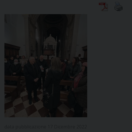
DIOCESI
CURIA
CLERO
C
PARROCCHIE
C
P
CONTATTI
C
data pubblicazione 17 Dicembre 2022
C
P